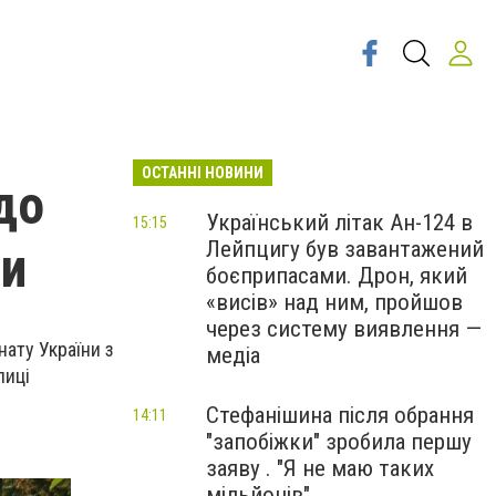
ОСТАННІ НОВИНИ
до
Український літак Ан-124 в
15:15
Лейпцигу був завантажений
ни
боєприпасами. Дрон, який
«висів» над ним, пройшов
через систему виявлення —
нату України з
медіа
лиці
Стефанішина після обрання
14:11
"запобіжки" зробила першу
заяву . "Я не маю таких
мільйонів"