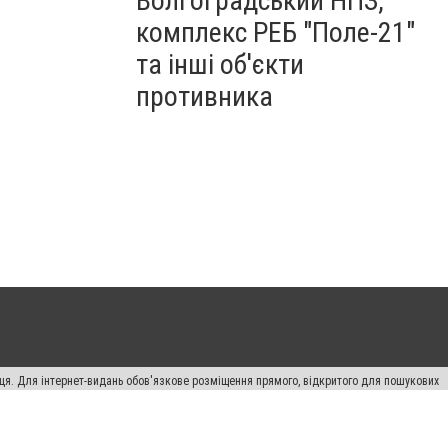
Волгоградський НПЗ,
комплекс РЕБ "Поле-21"
та інші об'єкти
противника
вця. Для інтернет-видань обов'язкове розміщення прямого, відкритого для пошукових
лама" публікуються на правах реклами.