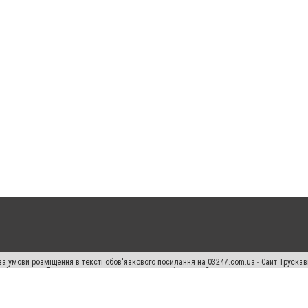
а умови розміщення в тексті обов'язкового посилання на 03247.com.ua - Сайт Труска
кості джерела. Порушення виняткових прав переслідується Законом.
ський спецпроєкт", "Політичні новини", "Пресреліз", "PR", "Офіційно", "Політична рек