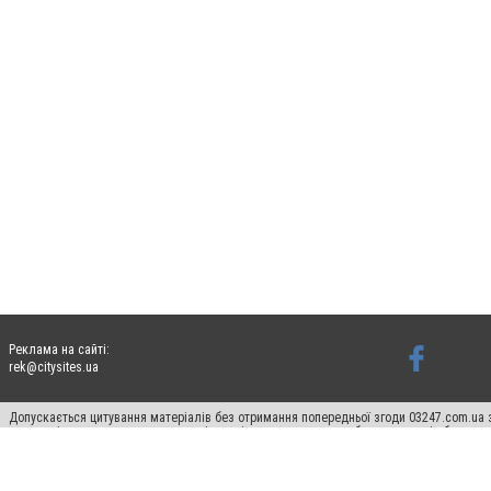
Реклама на сайті:
rek@citysites.ua
Допускається цитування матеріалів без отримання попередньої згоди 03247.com.ua з
систем гіперпосилання на цитовані статті не нижче другого абзацу в тексті або в я
Матеріали з плашками "Новини компаній", "Промо", "Партнерський матеріал", "Партнер