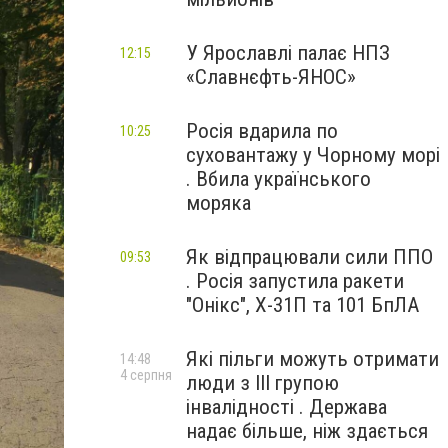
У Ярославлі палає НПЗ
12:15
«Славнєфть-ЯНОС»
Росія вдарила по
10:25
суховантажу у Чорному морі
. Вбила українського
моряка
Як відпрацювали сили ППО
09:53
. Росія запустила ракети
"Онікс", Х-31П та 101 БпЛА
Які пільги можуть отримати
14:48
4 серпня
люди з III групою
інвалідності . Держава
надає більше, ніж здається