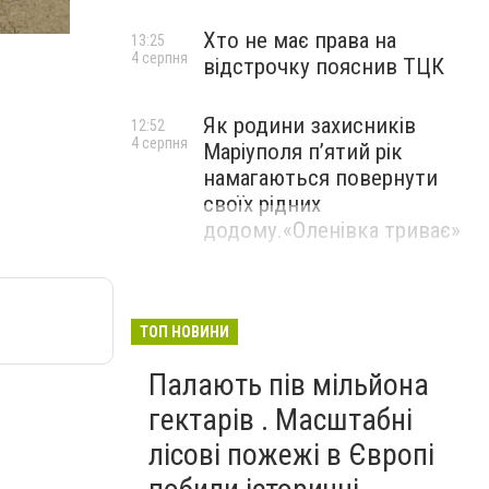
Хто не має права на
13:25
4 серпня
відстрочку пояснив ТЦК
Як родини захисників
12:52
4 серпня
Маріуполя пʼятий рік
намагаються повернути
своїх рідних
додому.«Оленівка триває»
ТОП НОВИНИ
Палають пів мільйона
гектарів . Масштабні
лісові пожежі в Європі