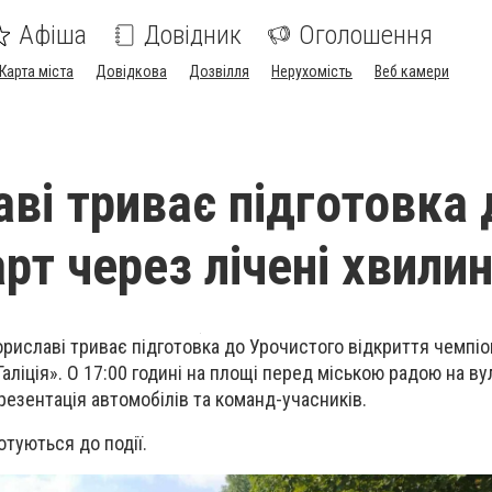
Афіша
Довідник
Оголошення
Карта міста
Довідкова
Дозвілля
Нерухомість
Веб камери
аві триває підготовка 
арт через лічені хвили
ориславі триває підготовка до Урочистого відкриття чемпіо
Галіція». О 17:00 годині на площі перед міською радою на ву
езентація автомобілів та команд-учасників.
отуються до події.