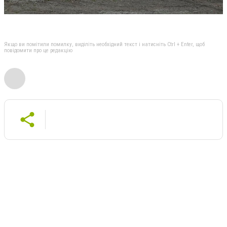
Якщо ви помітили помилку, виділіть необхідний текст і натисніть Ctrl + Enter, щоб
повідомити про це редакцію