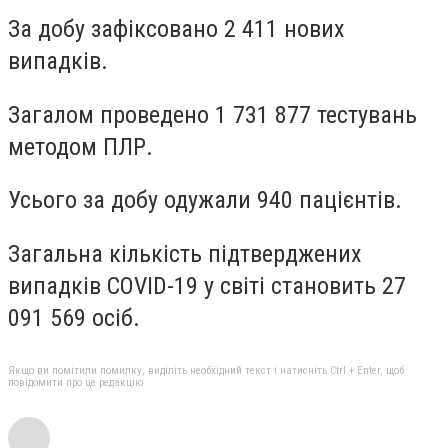
За добу зафіксовано
2 411
нових
випадків.
Загалом проведено
1 731 877
тестувань
методом ПЛР.
Усього за добу одужали
940
пацієнтів.
Загальна кількість підтверджених
випадків COVID-19 у світі становить
27
091 569 осіб
.
Якщо ви помітили помилку, виділіть необхідний текст і натисніть Ctrl + Enter, щоб
повідомити про це редакцію