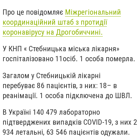
Про це повідомляє
Міжрегіональний
координаційний штаб з протидії
коронавірусу на Дрогобиччині.
У КНП « Стебницька міська лікарня»
госпіталізовано
11
осіб
.
1 особа
померла.
Загалом у Стебницькій лікарні
перебуває
86 пацієнтів
, з них:
18
– в
реанімації.
1 особа
підключена до ШВЛ.
В Україні
140 479
лабораторно
підтверджених випадків COVID-19, з них
2
934
летальні,
63 546
пацієнтів одужали.