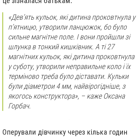
це зізналася батькам.
«Дев’ять кульок, які дитина проковтнула у
п’ятницю, утворили ланцюжок, бо було
сильне магнітне поле. І вони пройшли зі
шлунка в тонкий кишківник. А ті 27
магнітних кульок, які дитина проковтнула
у суботу, утворили неправильне коло і їх
терміново треба було діставати. Кульки
були діаметрои 4 мм, найвірогідніше, з
якогось конструктора», – каже Оксана
Горбач.
Оперували дівчинку через кілька годин