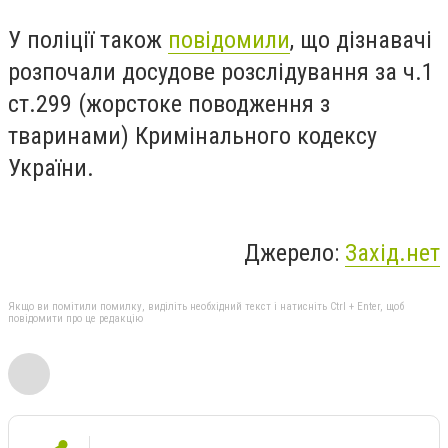
У поліції також
повідомили
, що дізнавачі
розпочали досудове розслідування за ч.1
ст.299 (жорстоке поводження з
тваринами) Кримінального кодексу
України.
Джерело:
Захід.нет
Якщо ви помітили помилку, виділіть необхідний текст і натисніть Ctrl + Enter, щоб
повідомити про це редакцію