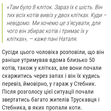
«Там було 8 кліток. Зараз їх є шість. Він
тих всіх котів вивіз у двох клітках. Куди –
невідомо. Ми хочемо це з’ясувати, для
чого він збирає котів і тримає їх у
клітках», — каже пані Наталя.
Сусіди цього чоловіка розповіли, що він
раніше утримував вдома близько 50
котів, також у клітках, але вони почали
скаржитись через запах і він їх кудись
перевіз, ймовірно, у гараж у Стебник.
Після розголосу цієї ситуації почали
звертатись багато жителів Трускавця і
Стебника, в яких пропали коти.