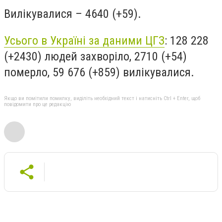
Вилікувалися
– 4640 (+59).
Усього в Україні за даними ЦГЗ
:
128 228
(+2430) людей захворіло, 2710 (+54)
померло, 59 676 (+859) вилікувалися.
Якщо ви помітили помилку, виділіть необхідний текст і натисніть Ctrl + Enter, щоб
повідомити про це редакцію