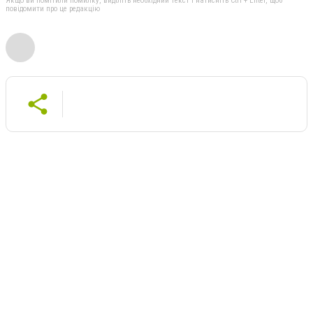
Якщо ви помітили помилку, виділіть необхідний текст і натисніть Ctrl + Enter, щоб
повідомити про це редакцію