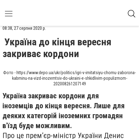
08:38, 27 серпня 2020 р.
Україна до кінця вересня
закриває кордони
Фото - https://www.depo.ua/ukr/politics/igri-v-imitatsiyu-chomu-zaborona-
kabminu-na-vizd-inozemtsiv-do-ukraini-e-shkidlivim-populizmom-
202008261207149
Україна закриває кордони для
іноземців
до кінця вересня
. Лише для
деяких категорій іноземних громадян
в'їзд буде можливим.
Про це прем’єр-міністр України Денис