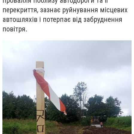
провалля поблизу автодороги та її
перекриття, зазнає руйнування місцевих
автошляхів і потерпає від забруднення
повітря.