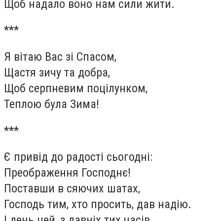
Щоб надало воно нам сили жити.
***
Я вітаю Вас зі Спасом,
Щастя зичу та добра,
Щоб серпневим поцілунком,
Теплою була Зима!
***
Є привід до радості сьогодні:
Преображення Господнє!
Поставши в сяючих шатах,
Господь тим, хто просить, дав надію.
І день цей, з давніх тих часів,