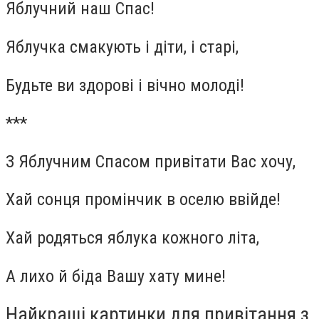
Яблучний наш Спас!
Яблучка смакують і діти, і старі,
Будьте ви здорові і вічно молоді!
***
З Яблучним Спасом привітати Вас хочу,
Хай сонця промінчик в оселю ввійде!
Хай родяться яблука кожного літа,
А лихо й біда Вашу хату мине!
Найкращі картинки для привітання з