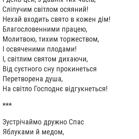
Сліпучим світлом осяяний!
Нехай входить свято в кожен дім!
Благословенними працею,
Молитвою, тихим торжеством,
І освяченими плодами!
І, світлим святом дихаючи,
Від суєтного сну прокинеться
Перетворена душа,
На світло Господнє відгукнеться!
***
Зустрічаймо дружно Спас
Яблуками й медом,