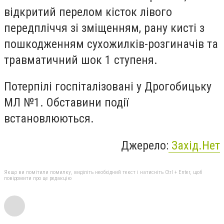
відкритий перелом кісток лівого
передпліччя зі зміщенням, рану кисті з
пошкодженням сухожилків-розгиначів та
травматичний шок 1 ступеня.
Потерпілі госпіталізовані у Дрогобицьку
МЛ №1. Обставини події
встановлюються.
Джерело:
Захід.Нет
Якщо ви помітили помилку, виділіть необхідний текст і натисніть Ctrl + Enter, щоб
повідомити про це редакцію