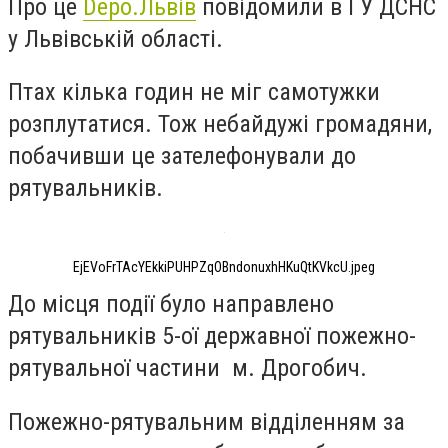
Про це
Depo.Львів
повідомили в ГУ ДСНС
у Львівській області.
Птах кілька годин не міг самотужки
розплутатися. Тож небайдужі громадяни,
побачивши це зателефонували до
рятувальників.
EjEVoFrTAcYEkkiPUHPZqOBndonuxhHKuQtKVkcU.jpeg
До місця події було направлено
рятувальників 5-ої державної пожежно-
рятувальної частини м. Дрогобич.
Пожежно-рятувальним відділенням за