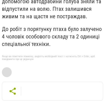
допомогою автодрабини голуба зняли та
відпустили на волю. Птах залишився
живим та на щастя не постраждав.
До робіт з порятунку птаха було залучено
4 чоловік особового складу та 2 одиниці
спеціальної техніки.
Якщо ви помітили помилку, виділіть необхідний текст і натисніть Ctrl + Enter, щоб
повідомити про це редакцію