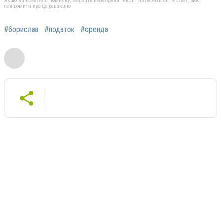
Якщо ви помітили помилку, виділіть необхідний текст і натисніть Ctrl + Enter, щоб
повідомити про це редакцію
#борислав
#податок
#оренда