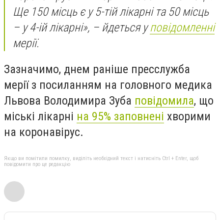
Ще 150 місць є у 5-тій лікарні та 50 місць
– у 4-ій лікарні», – йдеться у
повідомленні
мерії.
Зазначимо, днем раніше пресслужба
мерії з посиланням на головного медика
Львова Володимира Зуба
повідомила
, що
міські лікарні
на 95% заповнені
хворими
на коронавірус.
Якщо ви помітили помилку, виділіть необхідний текст і натисніть Ctrl + Enter, щоб
повідомити про це редакцію