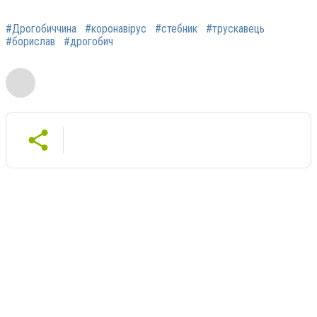
#Дрогобиччина
#коронавірус
#стебник
#трускавець
#борислав
#дрогобич