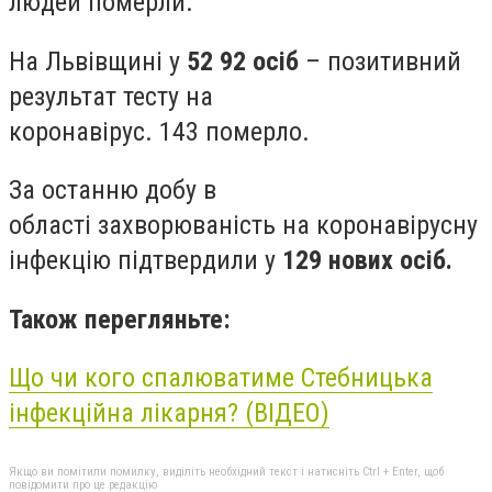
людей померли.
На Львівщині у
52 92 осіб
– позитивний
результат тесту на
коронавірус.
143
померло.
За останню добу в
області
захворюваність на коронавірусну
інфекцію підтвердили
у
129 нових
осіб.
Також перегляньте:
Що чи кого спалюватиме Стебницька
інфекційна лікарня? (ВІДЕО)
Якщо ви помітили помилку, виділіть необхідний текст і натисніть Ctrl + Enter, щоб
повідомити про це редакцію