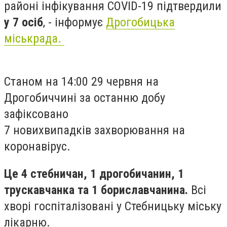
районі інфікування COVID-19 підтвердили
у 7 осіб
, - інформує
Дрогобицька
міськрада.
Станом
на 14:00 29 червня
на
Дрогобиччині за останню добу
зафіксовано
7
нових
випадків
захворювання на
коронавірус.
Це 4 стебничан, 1 дрогобичанин, 1
трускавчанка та 1 бориславчанина.
Всі
хворі госпіталізовані у Стебницьку міську
лікарню.