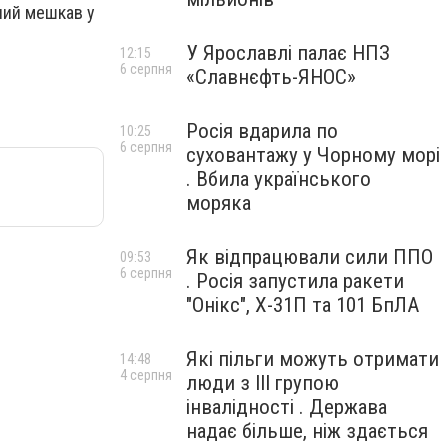
улий мешкав у
У Ярославлі палає НПЗ
12:15
6 серпня
«Славнєфть-ЯНОС»
Росія вдарила по
10:25
6 серпня
суховантажу у Чорному морі
. Вбила українського
моряка
Як відпрацювали сили ППО
09:53
6 серпня
. Росія запустила ракети
"Онікс", Х-31П та 101 БпЛА
Які пільги можуть отримати
14:48
4 серпня
люди з III групою
інвалідності . Держава
надає більше, ніж здається