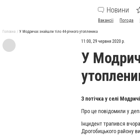
Новини
Вакансії
Погода
Головна
У Модричах знайшли тіло 44-річного утопленика
11:00, 29 червня 2020 р.
У Модрич
утоплени
З потічка у селі Модричі
Про це повідомили у деп
Інцидент трапився вчора,
Дрогобицького району вит