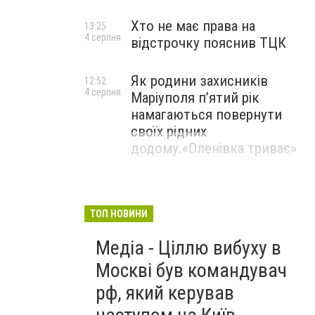
Хто не має права на
13:25
4 серпня
відстрочку пояснив ТЦК
Як родини захисників
12:52
4 серпня
Маріуполя пʼятий рік
намагаються повернути
своїх рідних
додому.«Оленівка триває»
ТОП НОВИНИ
Медіа - Ціллю вибуху в
Москві був командувач
рф, який керував