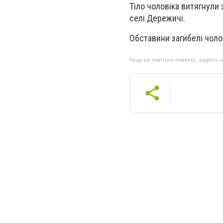
Тіло чоловіка витягнули
селі Дережичі.
Обставини загибелі чоло
Якщо ви помітили помилку, виділіть нео