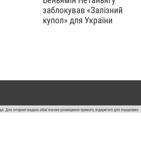
Беньямін Нетаньягу
заблокував «Залізний
купол» для України
вця. Для інтернет-видань обов'язкове розміщення прямого, відкритого для пошукових
лама" публікуються на правах реклами.
ості
Правила сайту