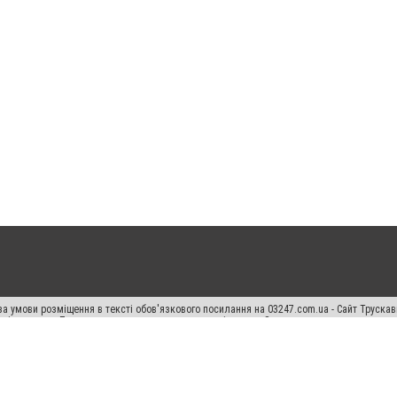
а умови розміщення в тексті обов'язкового посилання на 03247.com.ua - Сайт Труска
кості джерела. Порушення виняткових прав переслідується Законом.
ський спецпроєкт", "Політичні новини", "Пресреліз", "PR", "Офіційно", "Політична рек
раншиза "CitySites"
Правила класифайд
Редакційна політика
Політика конфіденційн