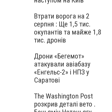
наступом на Київ
Втрати ворога на 2
серпня : Ще 1,5 тис.
окупантів та майже 1,8
тис. дронів
Дрони «Бегемот»
атакували авіабазу
«Енгельс-2» і НПЗ у
Саратові
The Washington Post
розкрив деталі вето .