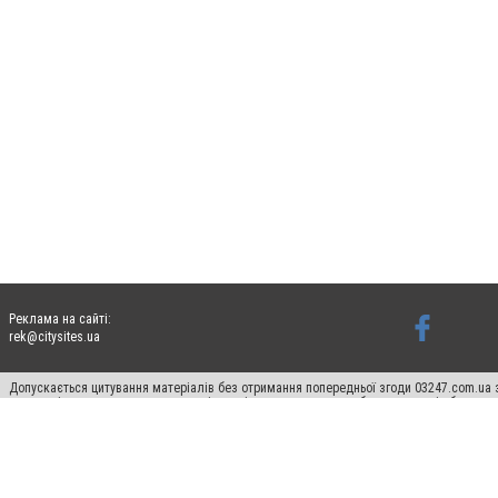
Реклама на сайті:
rek@citysites.ua
Допускається цитування матеріалів без отримання попередньої згоди 03247.com.ua з
систем гіперпосилання на цитовані статті не нижче другого абзацу в тексті або в я
Матеріали з плашками "Новини компаній", "Промо", "Партнерський матеріал", "Партнер
Реклама на сайті
Ф