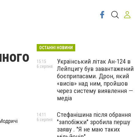
ОСТАННІ НОВИНИ
чного
Український літак Ан-124 в
15:15
6 серпня
Лейпцигу був завантажений
боєприпасами. Дрон, який
«висів» над ним, пройшов
через систему виявлення —
медіа
Стефанішина після обрання
14:11
6 серпня
 Модричі
"запобіжки" зробила першу
заяву . "Я не маю таких
мільйонів"