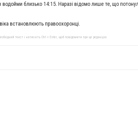
 з водойми близько 14:15. Наразі відомо лише те, що потон
віка встановлюють правоохоронці.
бхідний текст і натисніть Ctrl + Enter, щоб повідомити про це редакцію