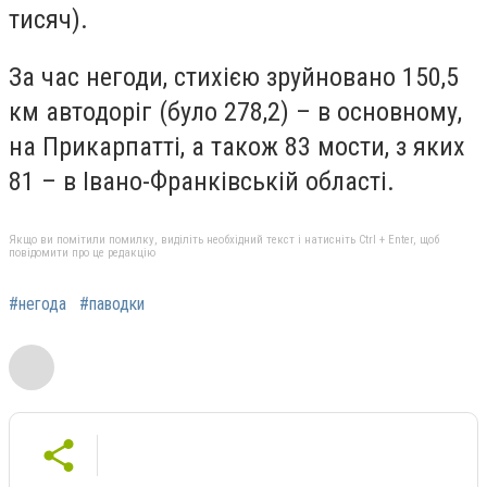
тисяч).
За час негоди, стихією зруйновано 150,5
км автодоріг (було 278,2) – в основному,
на Прикарпатті, а також 83 мости, з яких
81 – в Івано-Франківській області.
Якщо ви помітили помилку, виділіть необхідний текст і натисніть Ctrl + Enter, щоб
повідомити про це редакцію
#негода
#паводки