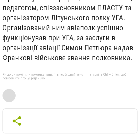
педагогом, співзасновником ПЛАСТУ та
організатором Літунського полку УГА.
Організований ним авіаполк успішно
функціонував при УГА,
за заслуги в
організації авіації Симон Петлюра надав
Франкові військове звання полковника.
Якщо ви помітили помилку, виділіть необхідний текст і натисніть Ctrl + Enter, щоб
повідомити про це редакцію