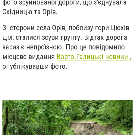
фото зруйнованої дороги, що з'єднувала
Східницю та Орів.
Зі сторони села Орів, поблизу гори Цюхів
Діл, сталися зсуви грунту. Відтак дорога
зараз є непроїзною. Про це повідомило
місцеве видання
Варто.Галицькі новини ,
опублікувавши фото.