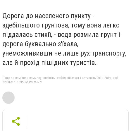
Дорога до населеного пункту -
здебільшого грунтова, тому вона легко
піддалась стихії, - вода розмила грунт і
дорога буквально з'їхала,
унеможлививши не лише рух транспорту,
але й прохід пішідних туристів.
Якщо ви помітили помилку, виділіть необхідний текст і натисніть Ctrl + Enter, щоб
повідомити про це редакцію