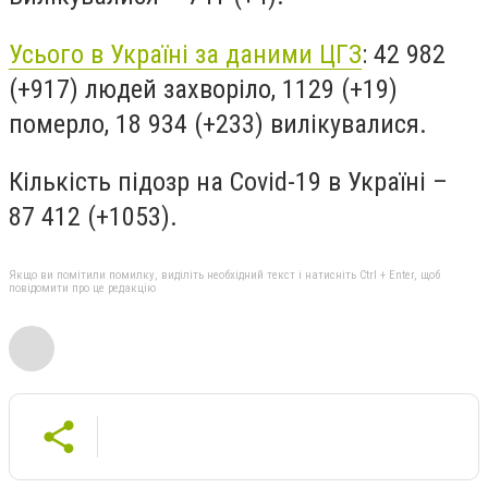
Усього в Україні за даними ЦГЗ
:
42 982
(+917) людей захворіло, 1129 (+19)
померло, 18 934 (+233) вилікувалися.
Кількість підозр на
Covid
-19 в Україні
–
87 412 (+1053).
Якщо ви помітили помилку, виділіть необхідний текст і натисніть Ctrl + Enter, щоб
повідомити про це редакцію