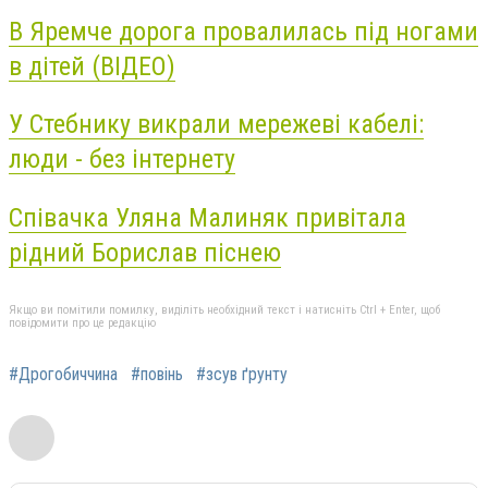
В Яремче дорога провалилась під ногами
в дітей (ВІДЕО)
У Стебнику викрали мережеві кабелі:
люди - без інтернету
Співачка Уляна Малиняк привітала
рідний Борислав піснею
Якщо ви помітили помилку, виділіть необхідний текст і натисніть Ctrl + Enter, щоб
повідомити про це редакцію
#Дрогобиччина
#повінь
#зсув ґрунту