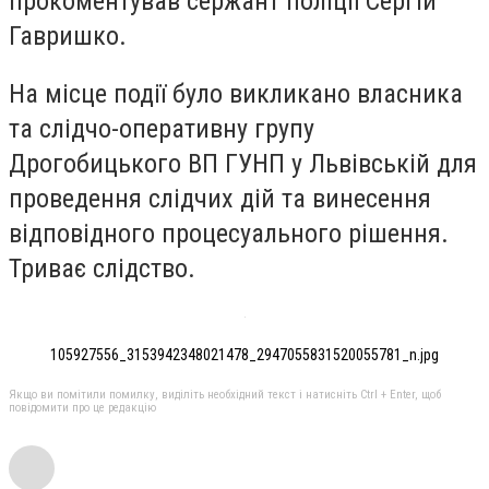
прокоментував сержант поліції Сергій
Гавришко.
На місце події було викликано власника
та слідчо-оперативну групу
Дрогобицького ВП ГУНП у Львівській для
проведення слідчих дій та винесення
відповідного процесуального рішення.
Триває слідство.
105927556_3153942348021478_2947055831520055781_n.jpg
Якщо ви помітили помилку, виділіть необхідний текст і натисніть Ctrl + Enter, щоб
повідомити про це редакцію