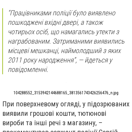
“Працівниками поліції було виявлено
пошкоджені вхідні двері, а також
чотирьох осіб, що намагались утекти з
награбованим. Затриманими виявились
місцеві мешканці, наймолодший з яких
2011 року народження”, — йдеться у
повідомленні.
104288552_3153942144688165_3813561743426256476_n.jpg
При поверхневому огляді, у підозрюваних
виявили грошові кошти, тютюнові
вироби та інші речі з магазину, –