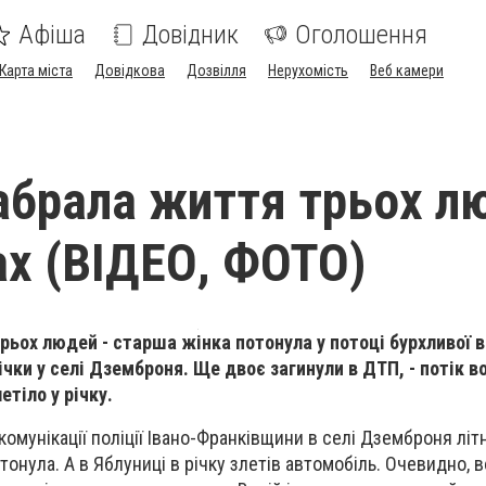
Афіша
Довідник
Оголошення
Карта міста
Довідкова
Дозвілля
Нерухомість
Веб камери
абрала життя трьох л
ах (ВІДЕО, ФОТО)
рьох людей - старша жінка потонула у потоці бурхливої в
чки у селі Дземброня. Ще двоє загинули в ДТП, - потік в
етіло у річку.
комунікації поліції Івано-Франківщини в
селі Дземброня літн
тонула. А в Яблуниці в річку злетів автомобіль. Очевидно, в