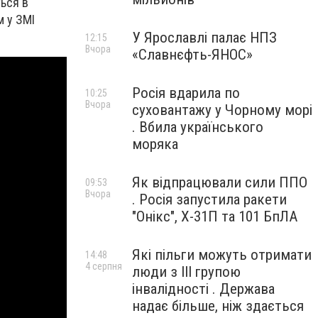
ться в
м у ЗМІ
У Ярославлі палає НПЗ
12:15
Вчора
«Славнєфть-ЯНОС»
Росія вдарила по
10:25
Вчора
суховантажу у Чорному морі
. Вбила українського
моряка
Як відпрацювали сили ППО
09:53
Вчора
. Росія запустила ракети
"Онікс", Х-31П та 101 БпЛА
Які пільги можуть отримати
14:48
4 серпня
люди з III групою
інвалідності . Держава
надає більше, ніж здається