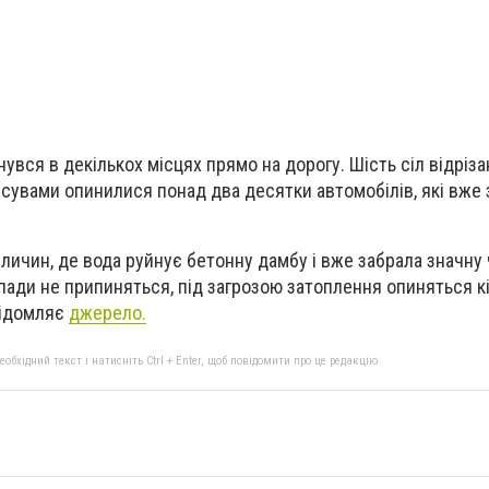
нувся в декількох місцях прямо на дорогу. Шість сіл відрізан
ж зсувами опинилися понад два десятки автомобілів, які вже
уличин, де вода руйнує бетонну дамбу і вже забрала значну
пади не припиняться, під загрозою затоплення опиняться к
відомляє
джерело.
бхідний текст і натисніть Ctrl + Enter, щоб повідомити про це редакцію