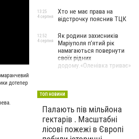
Хто не має права на
13:25
4 серпня
відстрочку пояснив ТЦК
Як родини захисників
12:52
4 серпня
Маріуполя пʼятий рік
намагаються повернути
своїх рідних
додому.«Оленівка триває»
помаранчевий
ники дотепер
ТОП НОВИНИ
рева.
Палають пів мільйона
гектарів . Масштабні
лісові пожежі в Європі