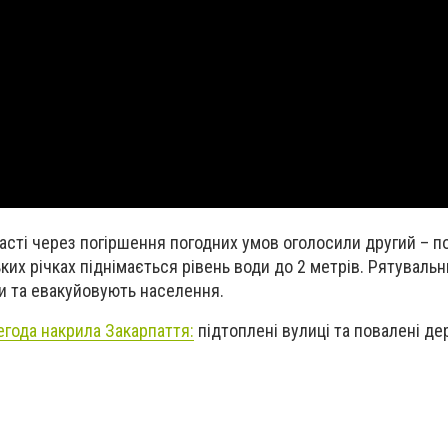
ласті через погіршення погодних умов оголосили другий – 
ьких річках піднімається рівень води до 2 метрів. Рятуваль
и та евакуйовують населення.
егода накрила Закарпаття:
підтоплені вулиці та повалені де