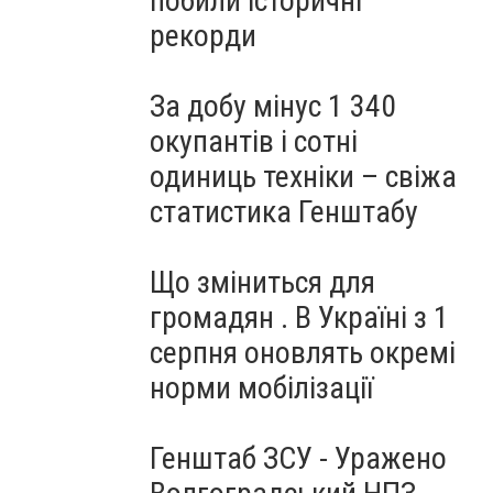
побили історичні
рекорди
За добу мінус 1 340
окупантів і сотні
одиниць техніки – свіжа
статистика Генштабу
Що зміниться для
громадян . В Україні з 1
серпня оновлять окремі
норми мобілізації
b82d658505ef2d4603719a101687b074.jpg
Генштаб ЗСУ - Уражено