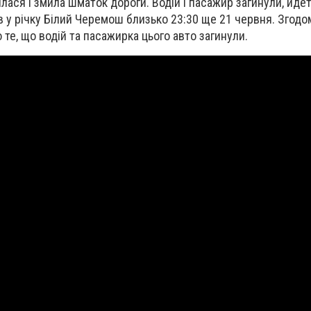
лася і змила шматок дороги. Водій і пасажир загинули, йде
в у річку Білий Черемош близько 23:30 ще 21 червня. Згодо
 те, що водій та пасажирка цього авто загинули.