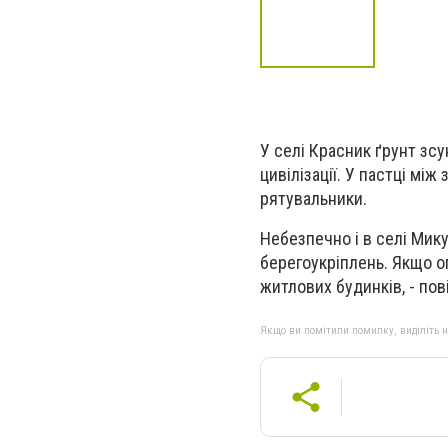
У селі Красник ґрунт зсу
цивілізації. У пастці мі
рятувальники.
Небезпечно і в селі Мик
берегоукріплень. Якщо о
житлових будинків, - по
Якщо ви помітили помилку, виділіть нео