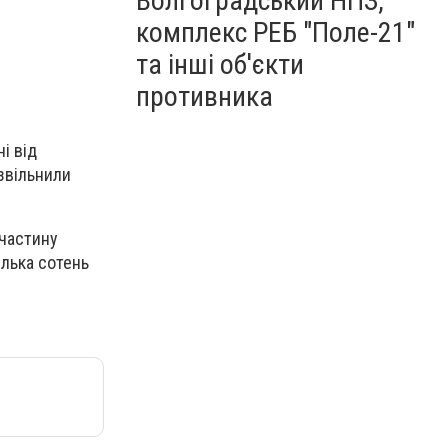
Волгоградський НПЗ,
комплекс РЕБ "Поле-21"
та інші об'єкти
противника
і від
 звільнили
 частину
ілька сотень