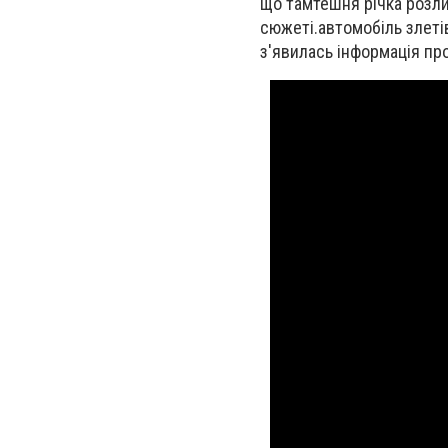
що тамтешня річка розли
сюжеті.
автомобіль злеті
з'явилась інформація про