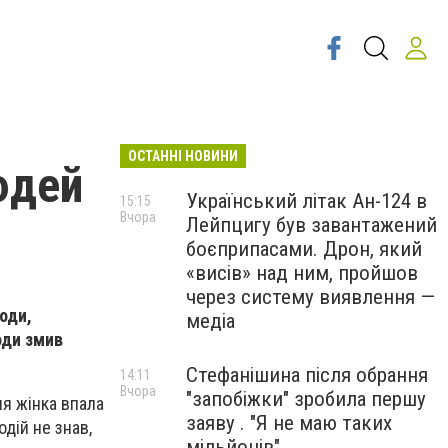
ОСТАННІ НОВИНИ
юдей
Український літак Ан-124 в
15:15
Вчора
Лейпцигу був завантажений
боєприпасами. Дрон, який
«висів» над ним, пройшов
через систему виявлення —
оди,
медіа
оди змив
Стефанішина після обрання
14:11
Вчора
"запобіжки" зробила першу
я жінка впала
заяву . "Я не маю таких
одій не знав,
мільйонів"