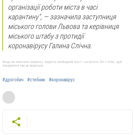
організації роботи міста в часі
карантину", — зазначила
заступниця
міського голови Львова та керівниця
міського штабу з протидії
коронавірусу
Галина Слічна.
Якщо ви помітили помилку, виділіть необхідний текст і натисніть Ctrl + Enter, щоб
повідомити про це редакцію
#дрогобич
#стебник
#коронавірус