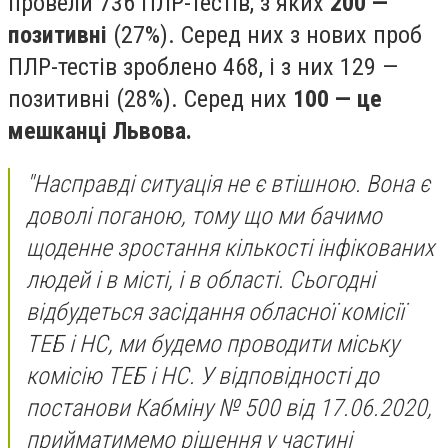
провели 736 ПЛР-тестів, з яких
200 —
позитивні
(27%). Серед них з нових проб
ПЛР-тестів зроблено 468, і з них 129 —
позитивні (28%). Серед них
100 — це
мешканці Львова.
"Насправді ситуація не є втішною. Вона є
доволі поганою, тому що ми бачимо
щоденне зростання кількості інфікованих
людей і в місті, і в області. Сьогодні
відбудеться засідання обласної комісії
ТЕБ і НС, ми будемо проводити міську
комісію ТЕБ і НС. У відповідності до
постанови Кабміну № 500 від 17.06.2020,
прийматимемо рішення у частині