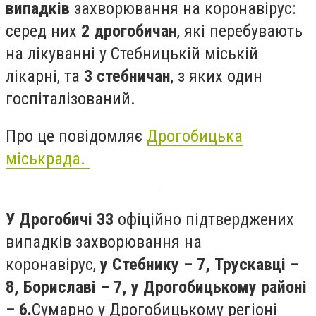
випадків
захворювання на коронавірус:
серед них
2 дрогобичан
, які перебувають
на лікуванні у Стебницькій міській
лікарні, та
3 стебничан
,
з яких один
госпіталізований.
Про це повідомляє
Дрогобицька
міськрада.
У Дрогобичі
33
о
фіційно підтверджених
випадків захворювання на
коронавірус,
у
Стебнику – 7, Трускавці –
8, Бориславі – 7, у Дрогобицькому районі
– 6.
Сумарно у Дрогобицькому регіоні