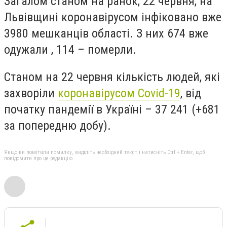
Загалом станом на ранок, 22 червня, на
Львівщині коронавірусом інфіковано вже
3980 мешканців області. З них 674 вже
одужали , 114 – померли.
Станом на 22 червня кількість людей, які
захворіли
коронавірусом Covid-19
, від
початку пандемії в Україні
– 37 241 (+681
за попередню добу).
Якщо ви помітили помилку, виділіть необхідний текст і натисніть Ctrl + Enter, щоб
повідомити про це редакцію