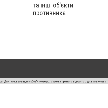
та інші об'єкти
противника
вця. Для інтернет-видань обов'язкове розміщення прямого, відкритого для пошукових
лама" публікуються на правах реклами.
ості
Правила сайту