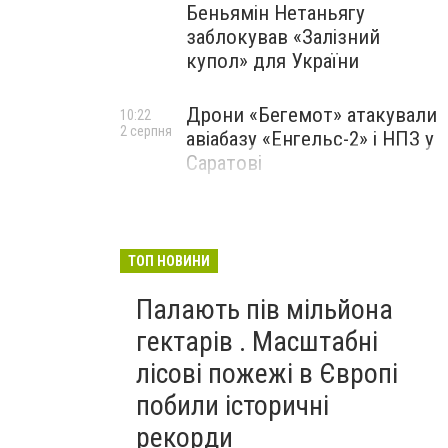
Беньямін Нетаньягу
заблокував «Залізний
купол» для України
Дрони «Бегемот» атакували
10:22
2 серпня
авіабазу «Енгельс-2» і НПЗ у
Саратові
ТОП НОВИНИ
Палають пів мільйона
гектарів . Масштабні
лісові пожежі в Європі
побили історичні
рекорди