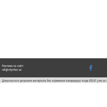
Реклама на сайті:
rek@citysites.ua
Допускається цитування матеріалів без отримання попередньої згоди 03247.com.ua з
систем гіперпосилання на цитовані статті не нижче другого абзацу в тексті або в я
Матеріали з плашками "Новини компаній", "Промо", "Партнерський матеріал", "Партнер
Реклама на сайті
Ф