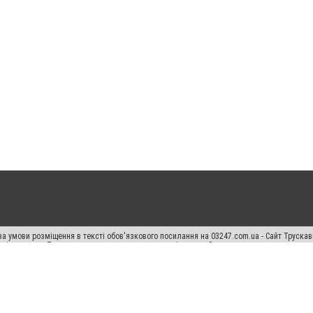
а умови розміщення в тексті обов'язкового посилання на 03247.com.ua - Сайт Труска
кості джерела. Порушення виняткових прав переслідується Законом.
ський спецпроєкт", "Політичні новини", "Пресреліз", "PR", "Офіційно", "Політична рек
раншиза "CitySites"
Правила класифайд
Редакційна політика
Політика конфіденційн