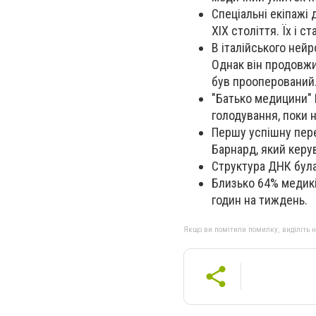
Спеціальні екіпажі
XIX століття. Їх і 
В італійського нейр
Однак він продовжи
був прооперований
"Батько медицини" 
голодування, поки н
Першу успішну пере
Барнард, який керув
Структура ДНК була
Близько 64% медикі
годин на тиждень.
Якщо ви помітили помилку, виділіть нео