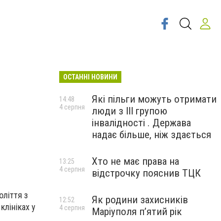
ОСТАННІ НОВИНИ
Які пільги можуть отримати
14:48
4 серпня
люди з III групою
інвалідності . Держава
надає більше, ніж здається
Хто не має права на
13:25
4 серпня
відстрочку пояснив ТЦК
оліття з
Як родини захисників
12:52
клініках у
4 серпня
Маріуполя пʼятий рік