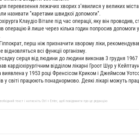
 для перевезення лежачих хворих з'явилися у великих міста
стали називати "каретами швидкої допомоги".
охірурга Клаудіо Вітале під час операції, яку він проводив, с
в операцію й лише через кілька годин попросив допомоги у 
.
Гіппократ, перш ніж призначити хворому ліки, рекомендува
е відновляться всі функції організму.
садку серця від людини до людини виконав 3 грудня 1967 
ав кардіохірургічним відділом лікарні Гроот Шур у Кейптаун
 виявлена у 1953 році Френсісом Криком і Джеймсом Уотс
в у світі працюють понаднормово. Деякі лікарі можуть пра
бхідний текст і натисніть Ctrl + Enter, щоб повідомити про це редакцію