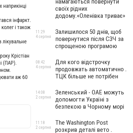
намагаються повернути
х наприкінці
своїх рідних
додому.«Оленівка триває»
тався інфаркт.
колег і також
Залишилося 50 днів, щоб
11:29
4 серпня
повернутися після СЗЧ за
в лікувальне
спрощеною програмою
року Крістіан
Для кого відстрочку
08:42
і (ПАР).
4 серпня
продовжать автоматично .
оном.
ТЦК більше не потрібен
цювати аж 60
Зеленський - ОАЕ можуть
14:08
2 серпня
допомогти Україні з
безпекою в Чорному морі
The Washington Post
11:18
2 серпня
розкрив деталі вето .