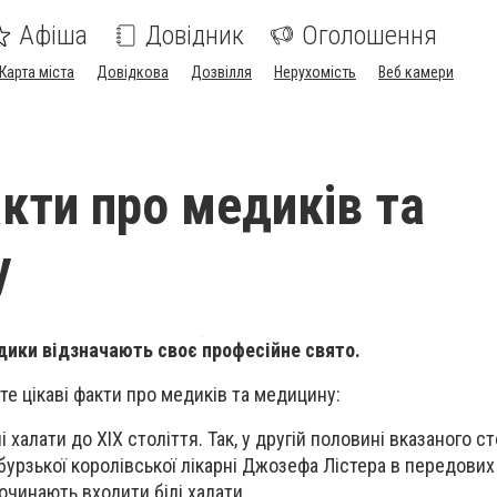
Афіша
Довідник
Оголошення
Карта міста
Довідкова
Дозвілля
Нерухомість
Веб камери
акти про медиків та
у
едики відзначають своє професійне свято.
те цікаві факти
про медиків та медицину:
і халати до XIX століття. Так, у другій половині вказаного ст
бурзької королівської лікарні Джозефа Лістера в передових 
чинають входити білі халати.