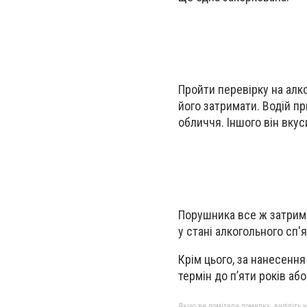
Пройти перевірку на алк
його затримати. Водій п
обличчя. Іншого він вкус
Порушника все ж затрима
у стані алкогольного сп'я
Крім цього, за нанесенн
термін до п’яти років аб
Якщо ви помітили помилку, виділіть нео