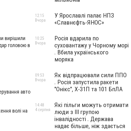
У Ярославлі палає НПЗ
12:15
Вчора
«Славнєфть-ЯНОС»
Росія вдарила по
пи вирішили
10:25
Вчора
суховантажу у Чорному морі
удар головою в
. Вбила українського
моряка
Як відпрацювали сили ППО
09:53
Вчора
. Росія запустила ракети
"Онікс", Х-31П та 101 БпЛА
керування авто
Які пільги можуть отримати
14:48
4 серпня
ення волі на
люди з III групою
інвалідності . Держава
надає більше, ніж здається