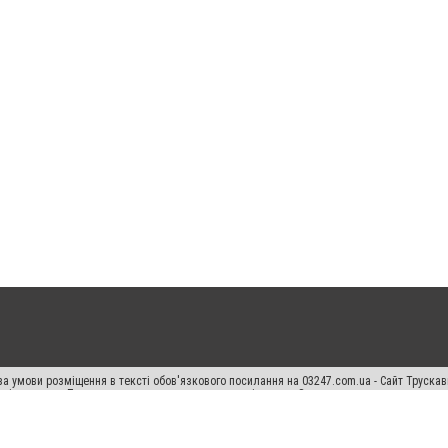
а умови розміщення в тексті обов'язкового посилання на 03247.com.ua - Сайт Труска
кості джерела. Порушення виняткових прав переслідується Законом.
ський спецпроєкт", "Політичні новини", "Пресреліз", "PR", "Офіційно", "Політична рек