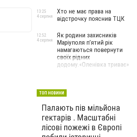
Хто не має права на
13:25
4 серпня
відстрочку пояснив ТЦК
Як родини захисників
12:52
4 серпня
Маріуполя пʼятий рік
намагаються повернути
своїх рідних
додому.«Оленівка триває»
ТОП НОВИНИ
Палають пів мільйона
гектарів . Масштабні
лісові пожежі в Європі