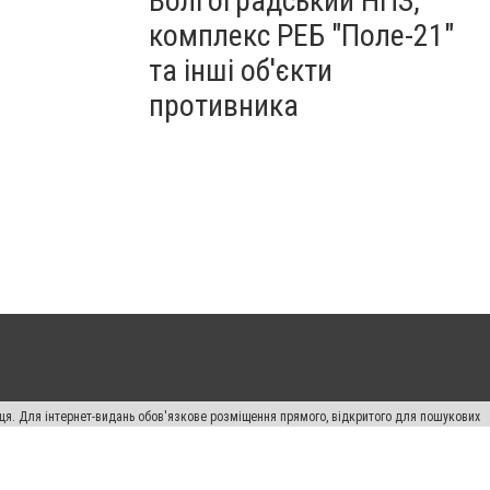
Волгоградський НПЗ,
комплекс РЕБ "Поле-21"
та інші об'єкти
противника
вця. Для інтернет-видань обов'язкове розміщення прямого, відкритого для пошукових
лама" публікуються на правах реклами.