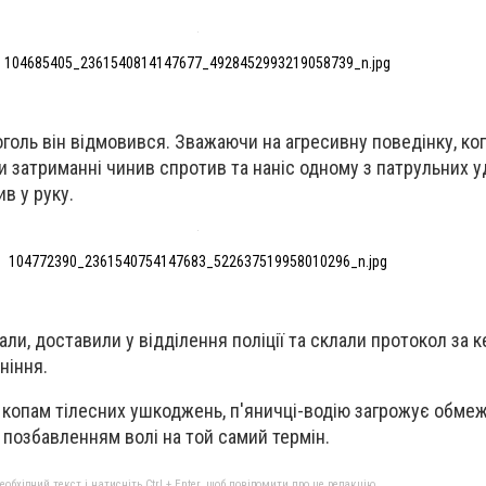
104685405_2361540814147677_4928452993219058739_n.jpg
оголь він відмовився. Зважаючи на агресивну поведінку, ко
ри затриманні чинив спротив та наніс одному з патрульних 
ив у руку.
104772390_2361540754147683_522637519958010296_n.jpg
ли, доставили у відділення поліції та склали протокол за 
ніння.
я копам тілесних ушкоджень, п'яничці-водію загрожує
обмеж
о позбавленням волі на той самий термін.
бхідний текст і натисніть Ctrl + Enter, щоб повідомити про це редакцію