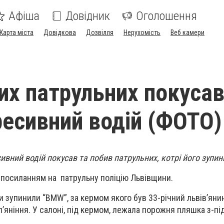
Афіша
Довідник
Оголошення
Карта міста
Довідкова
Дозвілля
Нерухомість
Веб камери
их патрульних покусав
ресивний водій (ФОТО)
ивний водій покусав та побив патрульних, котрі його зупин
 посиланням на
патрульну поліцію Львівщини.
пи зупинили
“BMW”, за кермом якого був 33-річний львів’яни
’яніння. У салоні, під кермом, лежала порожня пляшка з-під