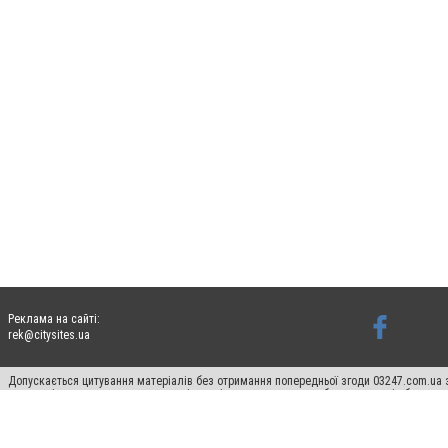
Реклама на сайті:
rek@citysites.ua
Допускається цитування матеріалів без отримання попередньої згоди 03247.com.ua з
систем гіперпосилання на цитовані статті не нижче другого абзацу в тексті або в я
Матеріали з плашками "Новини компаній", "Промо", "Партнерський матеріал", "Партнер