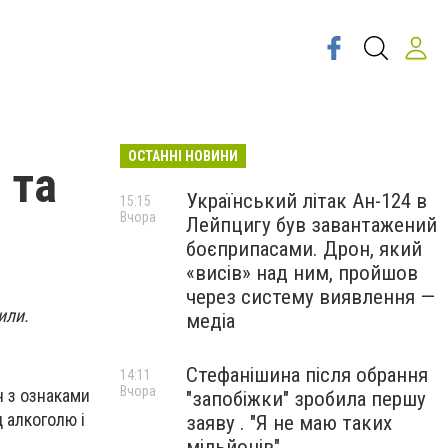
ОСТАННІ НОВИНИ
 та
Український літак Ан-124 в
15:15
Вчора
Лейпцигу був завантажений
боєприпасами. Дрон, який
«висів» над ним, пройшов
через систему виявлення —
или.
медіа
Стефанішина після обрання
14:11
Вчора
н з ознаками
"запобіжки" зробила першу
 алкоголю і
заяву . "Я не маю таких
мільйонів"