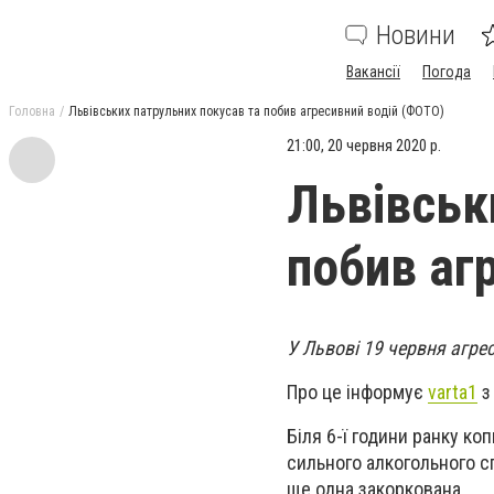
Новини
Вакансії
Погода
Головна
Львівських патрульних покусав та побив агресивний водій (ФОТО)
21:00, 20 червня 2020 р.
Львівськ
побив аг
У Львові 19 червня агрес
Про це інформує
varta1
з
Біля 6-ї години ранку ко
сильного алкогольного сп
ще одна закоркована.