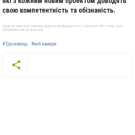
які з кожним новим проектом доводять
свою компетентність та
обізнаність.
Якщо ви помітили помилку, виділіть необхідний текст і натисніть Ctrl + Enter, щоб
повідомити про це редакцію
#Трускавець
#веб камери