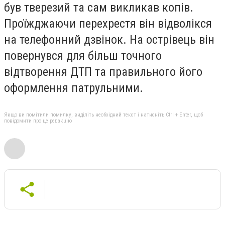
був тверезий та сам викликав копів.
Проїжджаючи перехрестя він відволікся
на телефонний дзвінок. На острівець він
повернувся для більш точного
відтворення ДТП та правильного його
оформлення патрульними.
Якщо ви помітили помилку, виділіть необхідний текст і натисніть Ctrl + Enter, щоб
повідомити про це редакцію