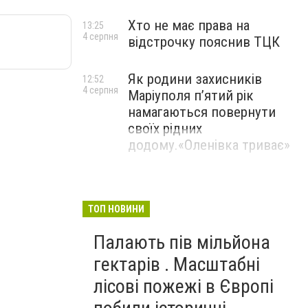
Хто не має права на
13:25
4 серпня
відстрочку пояснив ТЦК
Як родини захисників
12:52
4 серпня
Маріуполя пʼятий рік
намагаються повернути
своїх рідних
додому.«Оленівка триває»
ТОП НОВИНИ
Палають пів мільйона
гектарів . Масштабні
лісові пожежі в Європі