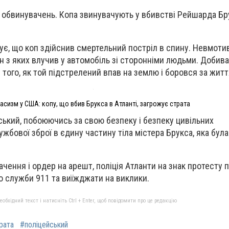
 обвинувачень. Копа звинувачують у вбивстві Рейшарда Бру
, що коп здійснив смертельний постріл в спину. Н
евмоти
н з яких
влучив у автомобіль зі сторонніми людьми. Добив
 того, як той підстрелений впав на землю і боровся за житт
асизм у США: копу, що вбив Брукса в Атланті, загрожує страта
ський,
побоюючись за свою безпеку і безпеку цивільних
ужбової зброї в єдину частину тіла містера Брукса, яка бул
чення і ордер на арешт, поліція Атланти на знак протесту
п
до служби 911 та виїжджати на виклики.
бхідний текст і натисніть Ctrl + Enter, щоб повідомити про це редакцію
рата
#поліцейський