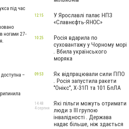
кса під час
У Ярославлі палає НПЗ
12:15
«Славнєфть-ЯНОС»
вовано
ав
ногами
27-
Росія вдарила по
10:25
я.
суховантажу у Чорному морі
. Вбила українського
моряка
Як відпрацювали сили ППО
09:53
а доступна –
. Росія запустила ракети
"Онікс", Х-31П та 101 БпЛА
рипинила
Які пільги можуть отримати
14:48
4 серпня
люди з III групою
інвалідності . Держава
надає більше, ніж здається