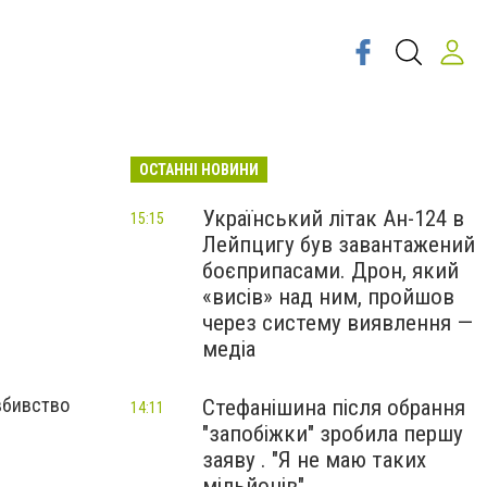
ОСТАННІ НОВИНИ
Український літак Ан-124 в
15:15
Лейпцигу був завантажений
ь
боєприпасами. Дрон, який
«висів» над ним, пройшов
через систему виявлення —
медіа
 вбивство
Стефанішина після обрання
14:11
"запобіжки" зробила першу
заяву . "Я не маю таких
мільйонів"