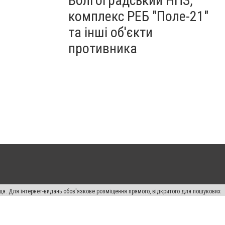
Волгоградський НПЗ,
комплекс РЕБ "Поле-21"
та інші об'єкти
противника
вця. Для інтернет-видань обов'язкове розміщення прямого, відкритого для пошукових
лама" публікуються на правах реклами.