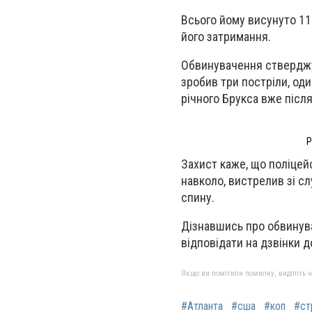
Всього йому висунуто 11
його затримання.
Обвинувачення стверджує
зробив три постріли, оди
річного Брукса вже після
Р
Захист каже, що поліцей
навколо,
вистрелив зі сл
спину.
Дізнавшись
про обвинува
відповідати на дзвінки 
Якщо ви помітили помилку, виділіть нео
#Атланта
#сша
#коп
#ст