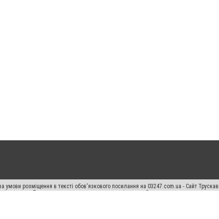
а умови розміщення в тексті обов'язкового посилання на 03247.com.ua - Сайт Труска
кості джерела. Порушення виняткових прав переслідується Законом.
ський спецпроєкт", "Політичні новини", "Пресреліз", "PR", "Офіційно", "Політична рек