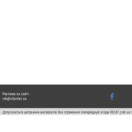
Реклама на сайті:
rek@citysites.ua
Допускається цитування матеріалів без отримання попередньої згоди 03247.com.ua з
систем гіперпосилання на цитовані статті не нижче другого абзацу в тексті або в я
Матеріали з плашками "Новини компаній", "Промо", "Партнерський матеріал", "Партнер