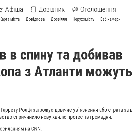
Афіша
Довідник
Оголошення
Карта міста
Довідкова
Дозвілля
Нерухомість
Веб камери
в в спину та добивав
копа з Атланти можут
и
Гаррету Ролфі загрожує довічне ув`язнення або страта за
вство спричинило нову хвилю протестів громадян.
посиланням на CNN.