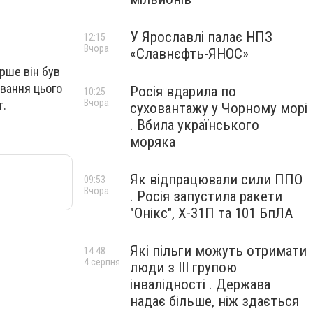
У Ярославлі палає НПЗ
12:15
Вчора
«Славнєфть-ЯНОС»
ерше він був
ування цього
Росія вдарила по
10:25
Вчора
т.
суховантажу у Чорному морі
. Вбила українського
моряка
Як відпрацювали сили ППО
09:53
Вчора
. Росія запустила ракети
"Онікс", Х-31П та 101 БпЛА
Які пільги можуть отримати
14:48
4 серпня
люди з III групою
інвалідності . Держава
надає більше, ніж здається