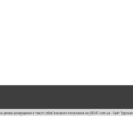
а умови розміщення в тексті обов'язкового посилання на 03247.com.ua - Сайт Труска
кості джерела. Порушення виняткових прав переслідується Законом.
ський спецпроєкт", "Політичні новини", "Пресреліз", "PR", "Офіційно", "Політична рек