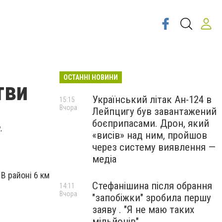
ОСТАННІ НОВИНИ
тви
Український літак Ан-124 в
15:15
Вчора
Лейпцигу був завантажений
боєприпасами. Дрон, який
.
«висів» над ним, пройшов
через систему виявлення —
медіа
 В районі 6 км
Стефанішина після обрання
14:11
Вчора
"запобіжки" зробила першу
заяву . "Я не маю таких
мільйонів"