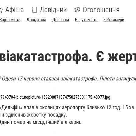
Афіша
Довідник
Оголошення
Карта міста
Довідкова
Дозвілля
Нерухомість
Веб камери
авіакатастрофа. Є жер
Одеси 17 червня сталася авіакатастрофа. Пілоти загинули
7943704-picturepicture-159238871374758275301175-48077.jpg
«Дельфін» впав в околицях аеропорту близько 12 год. 15 хв.
він здійснив жорстку посадку.
Один помер на місці, інший в лікарні.