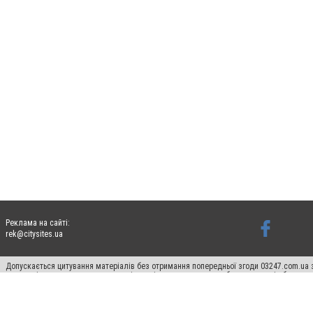
Реклама на сайті:
rek@citysites.ua
Допускається цитування матеріалів без отримання попередньої згоди 03247.com.ua з
систем гіперпосилання на цитовані статті не нижче другого абзацу в тексті або в я
Матеріали з плашками "Новини компаній", "Промо", "Партнерський матеріал", "Партнер