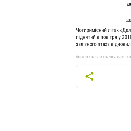
c0
cd
Чотиримісний літак «Де
піднятий в повітря у 201
залізного птаха відновил
Якщо ви помітили помилку, виділіть нео