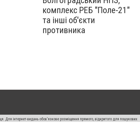
Волгоградський НПЗ,
комплекс РЕБ "Поле-21"
та інші об'єкти
противника
вця. Для інтернет-видань обов'язкове розміщення прямого, відкритого для пошукових
лама" публікуються на правах реклами.