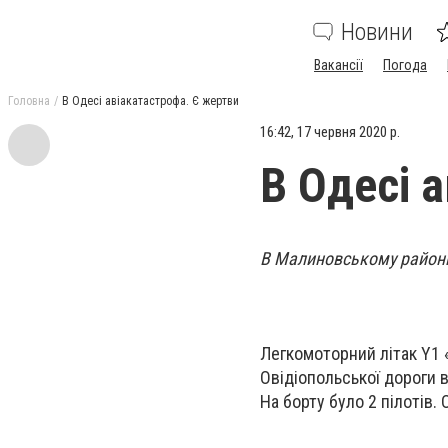
Новини
Вакансії
Погода
Головна
В Одесі авіакатастрофа. Є жертви
16:42, 17 червня 2020 р.
В Одесі 
В Малиновському районі 
Легкомоторний літак
Y1 
Овідіопольської дороги 
На борту було 2 пілотів. 