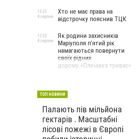
Хто не має права на
13:25
4 серпня
відстрочку пояснив ТЦК
Як родини захисників
12:52
4 серпня
Маріуполя пʼятий рік
намагаються повернути
своїх рідних
додому.«Оленівка триває»
ТОП НОВИНИ
Палають пів мільйона
гектарів . Масштабні
лісові пожежі в Європі