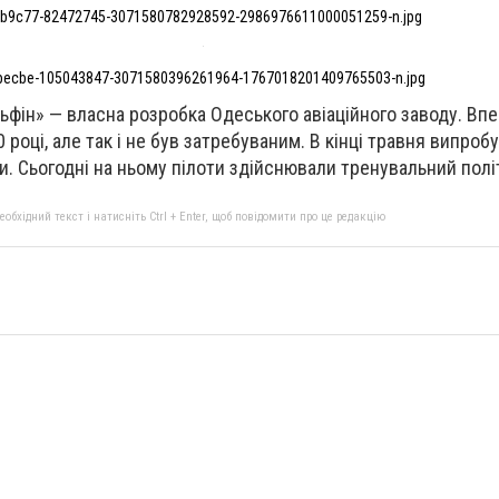
b9c77-82472745-3071580782928592-2986976611000051259-n.jpg
becbe-105043847-3071580396261964-1767018201409765503-n.jpg
льфін» — власна розробка
Одеського авіаційного заводу
. Вп
0 році, але так і не був затребуваним. В кінці травня випроб
и. Сьогодні на ньому пілоти здійснювали тренувальний полі
бхідний текст і натисніть Ctrl + Enter, щоб повідомити про це редакцію