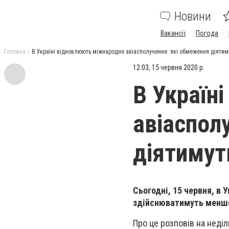
Новини
Вакансії
Погода
Головна
В Україні відновлюють міжнародне авіасполучення: які обмеження діятим
12:03, 15 червня 2020 р.
В Україн
авіаспол
діятимут
Сьогодні, 15 червня, в
здійснюватимуть менше
Про це розповів на неді