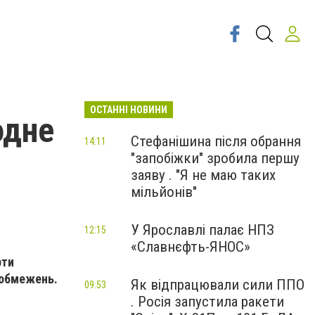
ОСТАННІ НОВИНИ
одне
Стефанішина після обрання
14:11
"запобіжки" зробила першу
заяву . "Я не маю таких
мільйонів"
У Ярославлі палає НПЗ
12:15
«Славнєфть-ЯНОС»
рти
 обмежень.
Як відпрацювали сили ППО
09:53
. Росія запустила ракети