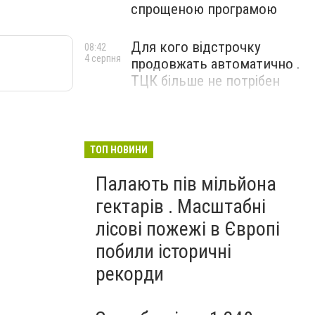
спрощеною програмою
Для кого відстрочку
08:42
4 серпня
продовжать автоматично .
ТЦК більше не потрібен
ТОП НОВИНИ
Палають пів мільйона
гектарів . Масштабні
лісові пожежі в Європі
побили історичні
рекорди