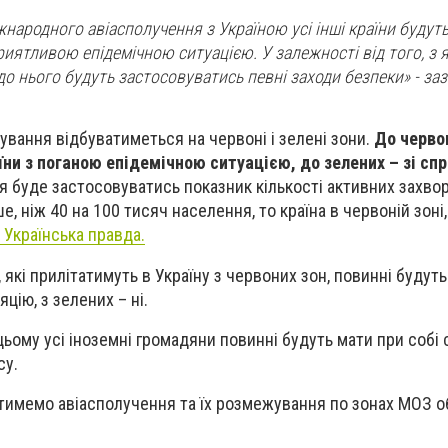
народного авіасполучення з Україною усі інші країни будуть 
риятливою епідемічною ситуацією. У залежності від того, з я
до нього будуть застосовуватись певні заходи безпеки» - за
ування відбуватиметься на червоні і зелені зони.
До черво
їни з поганою епідемічною ситуацією, до зелених – зі сп
 буде застосовуватись показник кількості активних захво
ше, ніж 40 на 100 тисяч населення, то країна в червоній зон
Українська правда.
, які прилітатимуть в Україну з червоних зон, повинні будут
цію, з зелених – ні.
ьому усі іноземні громадяни повинні будуть мати при собі 
су.
атимемо авіасполучення та їх розмежування по зонах МОЗ о