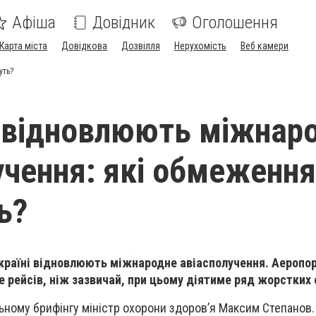
Афіша
Довідник
Оголошення
Карта міста
Довідкова
Дозвілля
Нерухомість
Веб камери
уть?
і відновлюють міжнар
учення: які обмеження
ь?
 Україні відновлюють міжнародне авіасполучення. Аеропо
 рейсів, ніж зазвичай, при цьому діятиме ряд жорстких
льному брифінгу міністр охорони здоров’я Максим Степанов.