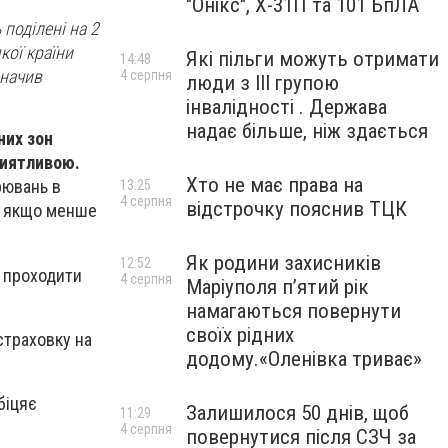
"Онікс", Х-31П та 101 БпЛА
поділені на 2
кої країни
Які пільги можуть отримати
14:48
значив
4 серпня
люди з III групою
інвалідності . Держава
надає більше, ніж здається
них зон
риятливою.
Хто не має права на
рювань в
13:25
4 серпня
відстрочку пояснив ТЦК
і, якщо менше
Як родини захисників
12:52
ь проходити
4 серпня
Маріуполя пʼятий рік
намагаються повернути
своїх рідних
страховку на
додому.«Оленівка триває»
біцяє
Залишилося 50 днів, щоб
11:29
4 серпня
повернутися після СЗЧ за