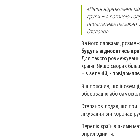
«Після відновлення між
групи – з поганою і сп
прилітатиме пасажир, 
Степанов.
За його словами, розмеж
будуть відноситись кра
Для такого розмежування
країні. Якщо хворих біль
– в зеленій, - повідомляє
Він пояснив, що іноземці
обсервацію або самоізоля
Степанов додав, що при ц
лікування він коронавіру
Перелік країн з якими м
оприлюднити.