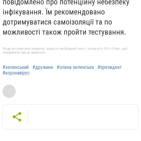
повідомлено про потенційну небезпеку
інфікування. Їм рекомендовано
дотримуватися самоізоляції та по
можливості також пройти тестування.
Якщо ви помітили помилку, виділіть необхідний текст і натисніть Ctrl + Enter, щоб
повідомити про це редакцію
#зеленський
#дружина
#олена зеленська
#президент
#коронавірус