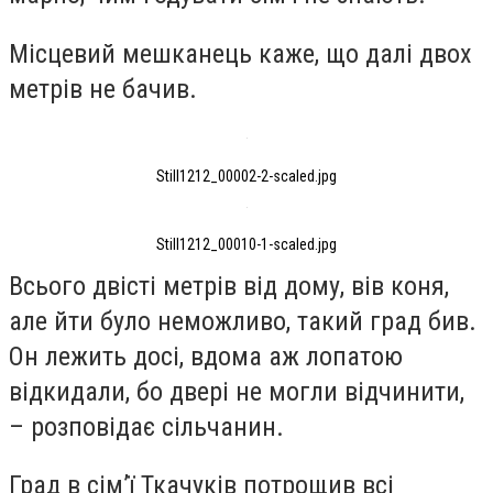
Місцевий мешканець каже, що далі двох
метрів не бачив.
Still1212_00002-2-scaled.jpg
Still1212_00010-1-scaled.jpg
Всього двісті метрів від дому, вів коня,
але йти було неможливо, такий град бив.
Он лежить досі, вдома аж лопатою
відкидали, бо двері не могли відчинити,
– розповідає сільчанин.
Град в сім’ї Ткачуків потрощив всі