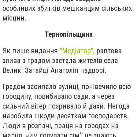
особливих збитків мешканцям сільських
місцин.
Тернопільщина
Як пише
видання
"
Медіатор
",
р
аптова
злива з градом застала жителів села
Великі Загайці Анатолія надворі.
Градом засипало вулиці, понівечило всю
городину, повибивало сади, а через
сильний вітер позривало й дахи. Негода
наробила шкоди десяткам господарств.
Люди в розпачі, праця на городах на
марно, чим годувати сім’ї не знають.