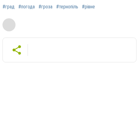
#град
#погода
#гроза
#тернопіль
#рівне