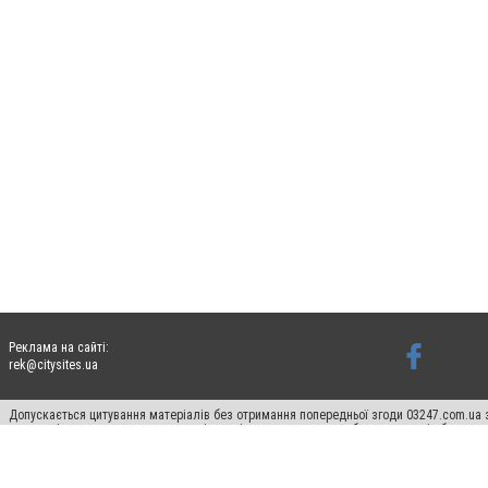
Реклама на сайті:
rek@citysites.ua
Допускається цитування матеріалів без отримання попередньої згоди 03247.com.ua з
систем гіперпосилання на цитовані статті не нижче другого абзацу в тексті або в я
Матеріали з плашками "Новини компаній", "Промо", "Партнерський матеріал", "Партнер