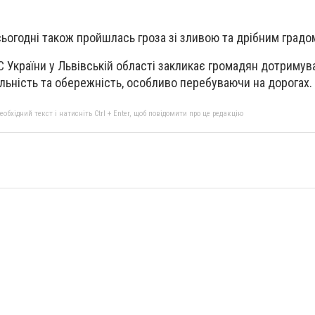
сьогодні також пройшлась гроза зі зливою та дрібним градо
 України у Львівській області закликає громадян дотримув
льність та обережність, особливо перебуваючи на дорогах.
бхідний текст і натисніть Ctrl + Enter, щоб повідомити про це редакцію