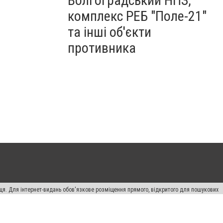
Волгоградський НПЗ,
комплекс РЕБ "Поле-21"
та інші об'єкти
противника
вця. Для інтернет-видань обов'язкове розміщення прямого, відкритого для пошукових
лама" публікуються на правах реклами.