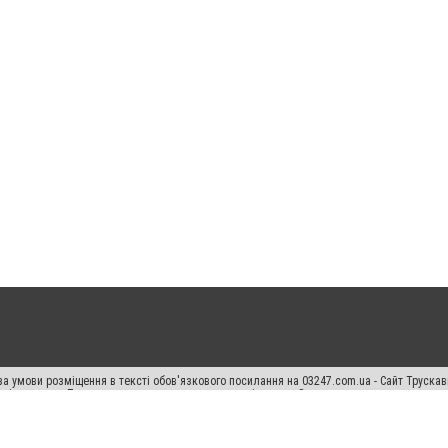
а умови розміщення в тексті обов'язкового посилання на 03247.com.ua - Сайт Труска
кості джерела. Порушення виняткових прав переслідується Законом.
ський спецпроєкт", "Політичні новини", "Пресреліз", "PR", "Офіційно", "Політична рек