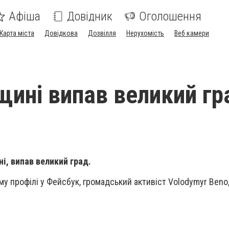
Афіша
Довідник
Оголошення
Карта міста
Довідкова
Дозвілля
Нерухомість
Веб камери
щині випав великий гр
і, випав великий град.
му профілі у Фейсбук, громадський активіст Volodymyr Beno