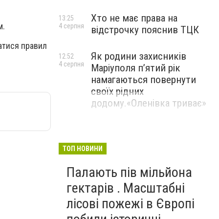
Хто не має права на
13:25
м.
4 серпня
відстрочку пояснив ТЦК
атися правил
Як родини захисників
12:52
4 серпня
Маріуполя пʼятий рік
намагаються повернути
своїх рідних
додому.«Оленівка триває»
ТОП НОВИНИ
Палають пів мільйона
гектарів . Масштабні
лісові пожежі в Європі