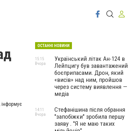
ОСТАННІ НОВИНИ
ад
Український літак Ан-124 в
15:15
Вчора
Лейпцигу був завантажений
боєприпасами. Дрон, який
«висів» над ним, пройшов
через систему виявлення —
медіа
, інформує
Стефанішина після обрання
14:11
Вчора
"запобіжки" зробила першу
заяву . "Я не маю таких
мільйонів"