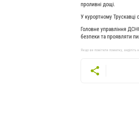
проливні дощі.
У курортному Трускавці 
Головне управління ДСНС
безпеки та проявляти пи
Якщо ви помітили помилку, виділіть нео