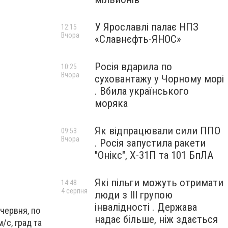
У Ярославлі палає НПЗ
12:15
Вчора
«Славнєфть-ЯНОС»
Росія вдарила по
10:25
Вчора
суховантажу у Чорному морі
. Вбила українського
моряка
Як відпрацювали сили ППО
09:53
Вчора
. Росія запустила ракети
"Онікс", Х-31П та 101 БпЛА
Які пільги можуть отримати
14:48
4 серпня
люди з III групою
інвалідності . Держава
 червня, по
надає більше, ніж здається
/с, град та