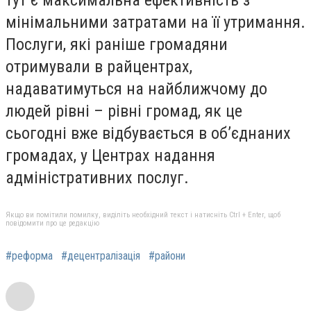
тут є максимальна ефективність з
мінімальними затратами на її утримання.
Послуги, які раніше громадяни
отримували в райцентрах,
надаватимуться на найближчому до
людей рівні – рівні громад, як це
сьогодні вже відбувається в об’єднаних
громадах, у Центрах надання
адміністративних послуг.
Якщо ви помітили помилку, виділіть необхідний текст і натисніть Ctrl + Enter, щоб
повідомити про це редакцію
#реформа
#децентралізація
#райони