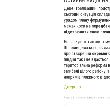
Остання надія на
Децентралізаційні пристр
сьогодні ситуація склад
урядом плану формуванн
межах коси
не передбач
відстоювати свою пози
Більше двох тижнів тому
Щасливцевської сільсько
про створення
окремої О
півдня так і не вдасться
територіальна реформа в
загибелі цілого регіону,
напрямів пляжного відпо
Джерело
Якщо ви помітили помилку, виділіть нео