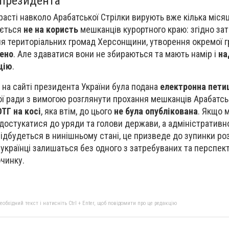
 президента
асті навколо Арабатської Стрілки вирують вже кілька місяц
ається
не на користь
мешканців курортного краю: згідно за
я територіальних громад Херсонщини, утворення окремої г
ено
. Але здаватися вони не збираються та мають намір і
на
цію
.
 на сайті президента України була подана
електронна пети
ї ради з вимогою розглянути прохання мешканців Арабатсь
ТГ на косі
, яка втім, до цього
не була опублікована
. Якщо 
 достукатися до уряди та голови держави, а адміністративн
ідбудеться в нинішньому стані, це призведе до зупинки ро
 а українці залишаться без одного з затребуваних та перспе
чинку.
бхідний текст і натисніть Ctrl + Enter, щоб повідомити про це редакцію