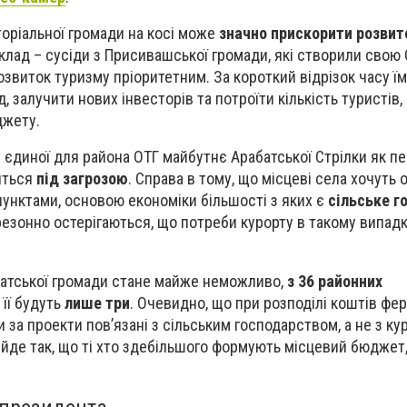
оріальної громади на косі може
значно прискорити розвит
клад – сусіди з Присивашської громади, які створили свою
звиток туризму пріоритетним. За короткий відрізок часу ї
 залучити нових інвесторів та потроїти кількість туристів, 
джету.
 єдиної для района ОТГ майбутнє Арабатської Стрілки як п
иться
під загрозою
. Справа в тому, що місцеві села хочуть 
унктами, основою економіки більшості з яких є
сільське г
резонно остерігаються, що потреби курорту в такому випад
батської громади стане майже неможливо,
з 36 районних
її будуть
лише три
. Очевидно, що при розподілі коштів фе
 за проекти пов’язані з сільським господарством, а не з ку
йде так, що ті хто здебільшого формують місцевий бюджет