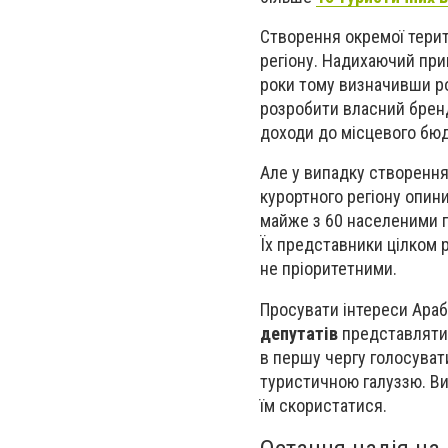
Створення окремої терит
регіону. Надихаючий при
роки тому визначивши ро
розробити власний бренд,
доходи до місцевого бю
Але у випадку створення
курортного регіону опин
майже з 60 населеними п
Їх представники цілком 
не пріоритетними.
Просувати інтереси Ара
депутатів
представляти 
в першу чергу голосувати
туристичною галуззю. Ви
їм скористатися.