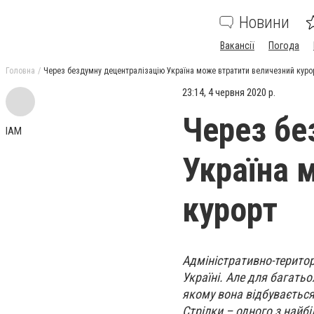
Новини
Вакансії
Погода
Головна
Через бездумну децентралізацію Україна може втратити величезний куро
23:14, 4 червня 2020 р.
Через бе
IAM
Україна 
курорт
Адміністративно-територ
Україні. Але для багатьо
якому вона відбувається
Стрілки – одного з найб