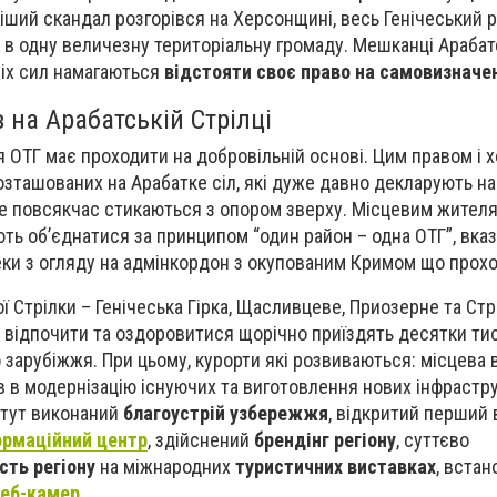
ніший скандал розгорівся на Херсонщині, весь Генічеський р
 в одну величезну територіальну громаду. Мешканці Арабат
сіх сил намагаються
відстояти своє право на самовизначе
в на Арабатській Стрілці
я ОТГ має проходити на добровільній основі. Цим правом і х
зташованих на Арабатке сіл, які дуже давно декларують н
ле повсякчас стикаються з опором зверху. Місцевим жител
ь об’єднатися за принципом “один район – одна ОТГ”, вка
еки з огляду на адмінкордон з окупованим Кримом що прохо
ї Стрілки – Генічеська Гірка, Щасливцеве, Приозерне та Стр
и відпочити та оздоровитися щорічно приїздять десятки ти
о зарубіжжя. При цьому, курорти які розвиваються: місцева
ів в модернізацію існуючих та виготовлення нових інфрастр
и тут виконаний
благоустрій узбережжя
, відкритий перший 
ормаційний центр
, здійснений
брендінг регіону
, суттєво
сть регіону
на міжнародних
туристичних виставках
, вста
веб-камер
.