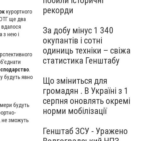
побили історичні
рекорди
ок
курортного
 ОТГ ще два
м вдалося
За добу мінус 1 340
а з нею і
окупантів і сотні
одиниць техніки – свіжа
ерспективного
статистика Генштабу
об’єднати
осподарство
.
ку будуть явно
Що зміниться для
громадян . В Україні з 1
серпня оновлять окремі
рмери будуть
норми мобілізації
рортно-
, не зможуть
Генштаб ЗСУ - Уражено