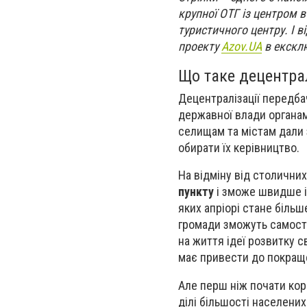
крупної ОТГ із центром в
туристичного центру. І 
проекту
Azov.UA
в екскл
Що таке децентрал
Децентралізації передба
державної влади органам
селищам та містам дали 
обирати їх керівництво.
На відміну від столични
пункту
і зможе швидше і
яких апріорі стане біль
громади зможуть самості
на життя ідеї розвитку с
має привести до покращ
Але перш ніж почати кор
ділі більшості населених