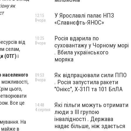
іону як
ст
У Ярославлі палає НПЗ
12:15
Вчора
«Славнєфть-ЯНОС»
Росія вдарила по
10:25
есурсів від
Вчора
суховантажу у Чорному морі
им селам,
. Вбила українського
и (ОТГ)
і
моряка
Як відпрацювали сили ППО
о населеного
09:53
Вчора
. Росія запустила ракети
і можливості,
"Онікс", Х-31П та 101 БпЛА
рім цього,
еретворювати
тром. Все це
Які пільги можуть отримати
14:48
4 серпня
люди з III групою
інвалідності . Держава
рмування. На
надає більше, ніж здається
є майже в