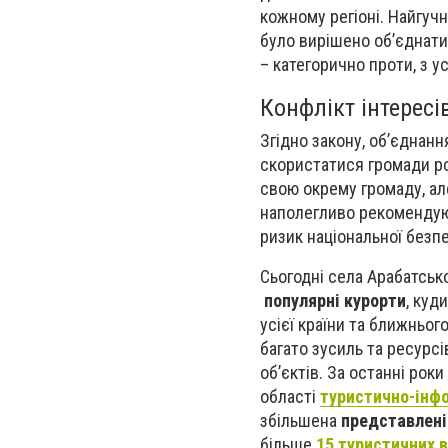
кожному регіоні. Найгуч
було вирішено об’єднати
– категорично проти, з у
Конфлікт інтересі
Згідно закону, об’єднанн
скористатися громади ро
свою окрему громаду, а
наполегливо рекомендуют
ризик національної безп
Сьогодні села Арабатсько
популярні курорти
, куд
усієї країни та ближньог
багато зусиль та ресурс
об’єктів. За останні рок
області
туристично-інф
збільшена
представлені
більше
15 туристичних 