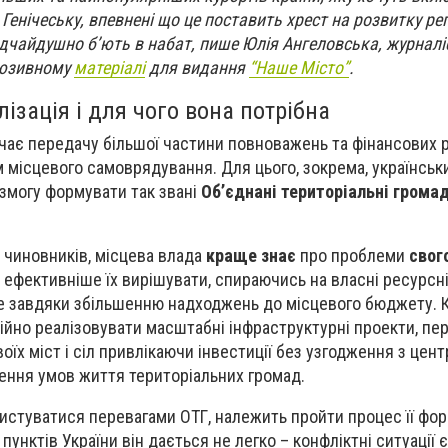
 Генічеську, впевнені що це поставить хрест на розвитку рег
відчайдушно б’ють в набат, пише Юлія Ангеловська, журналі
юзивному
матеріалі
для видання
“Наше Місто”
.
ізація і для чого вона потрібна
чає передачу більшої частини повноважень та фінансових р
 місцевого самоврядування. Для цього, зокрема, українськ
змогу формувати так звані
Об’єднані територіальні громад
х чиновників, місцева влада
краще знає
про проблеми
свог
 ефективніше їх вирішувати, спираючись на власні ресурсн
ше завдяки збільшенню надходжень до місцевого бюджету. К
йно реалізовувати масштабні інфраструктурні проекти, п
воїх міст і сіл привлікаючи інвестиції без узгодження з цен
ення умов життя територіальних громад.
истуватися перевагами ОТГ, належить пройти процес її фо
 пунктів України він дається не легко – конфліктні ситуації 