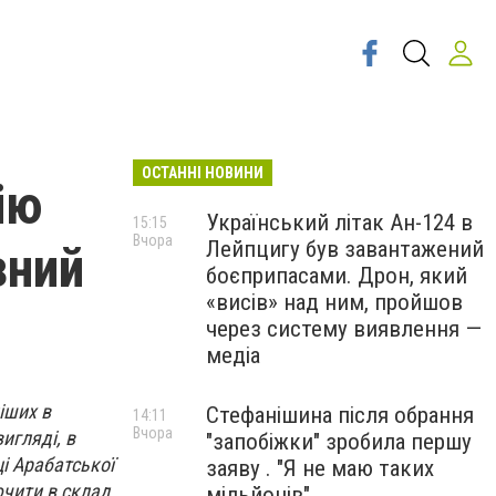
ОСТАННІ НОВИНИ
ію
Український літак Ан-124 в
15:15
Вчора
Лейпцигу був завантажений
зний
боєприпасами. Дрон, який
«висів» над ним, пройшов
через систему виявлення —
медіа
іших в
Стефанішина після обрання
14:11
Вчора
игляді, в
"запобіжки" зробила першу
і Арабатської
заяву . "Я не маю таких
ючити в склад
мільйонів"