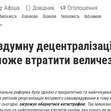
Афіша
Довідник
Оголошення
Карта міста
Довідкова
Дозвілля
Нерухомість
Веб камери
рт
здумну децентралізац
може втратити величе
іальна реформа була однією з пріоритетних та найочікуван
х регіонів реорганізація місцевого самоврядування в тому в
 сьогодні,
загрожує обернутися катастрофою
. Так мешканц
ільших та найпопулярніших курортів країни, яку хочуть вкл