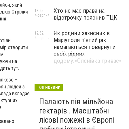
айон, який
Хто не має права на
13:25
ської Стрілки
4 серпня
відстрочку пояснив ТЦК
ння
.
Як родини захисників
12:52
4 серпня
Маріуполя пʼятий рік
отіли
намагаються повернути
амір створити
своїх рідних
ям
додому.«Оленівка триває»
зуючи на
дить тут.
ілкове –
сяч людей з
ТОП НОВИНИ
 влада вкладає
Палають пів мільйона
уктурних
в
гектарів . Масштабні
лісові пожежі в Європі
новлено