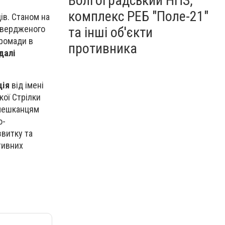
Волгоградський НПЗ,
комплекс РЕБ "Поле-21"
ів. Станом на
твердженого
та інші об'єкти
ромади в
противника
далі
ція
від імені
кої Стрілки
мешканцям
о-
звитку та
ктивних