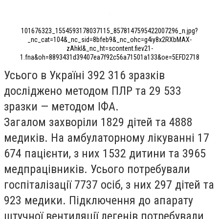
101676323_1554593178037115_8578147595422007296_n.jpg?
_nc_cat=104&_nc_sid=8bfeb9&_nc_ohc=g4iy8x2RXbMAX-
zAhkl&_nc_ht=scontent.fiev21-
1.fna&oh=8893431d39407ea7f92c56a71501a133&oe=5EFD2718
Усього в Україні 392 316 зразків
досліджено методом ПЛР та 29 533
зразки — методом ІФА.
Загалом захворіли 1829 дітей та 4888
медиків. На амбулаторному лікуванні 17
674 пацієнти, з них 1532 дитини та 3965
медпрацівників. Усього потребували
госпіталізації 7737 осіб, з них 297 дітей та
923 медики. Підключення до апарату
штучної вентиляції легенів потребували