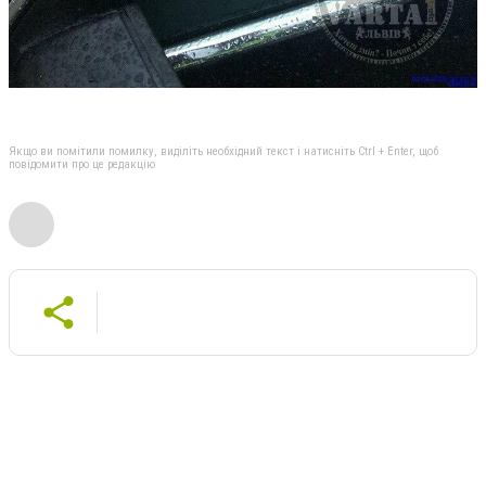
Якщо ви помітили помилку, виділіть необхідний текст і натисніть Ctrl + Enter, щоб
повідомити про це редакцію