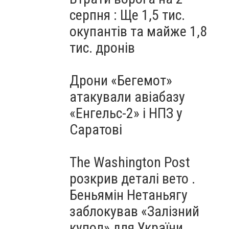
серпня : Ще 1,5 тис.
окупантів та майже 1,8
тис. дронів
Дрони «Бегемот»
атакували авіабазу
«Енгельс-2» і НПЗ у
Саратові
The Washington Post
розкрив деталі вето .
Беньямін Нетаньягу
заблокував «Залізний
купол» для України