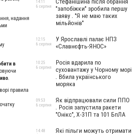
Стефанішина після обрання
14:11
6 серпня
"запобіжки" зробила першу
заяву . "Я не маю таких
ання, надання
мільйонів"
ьми
У Ярославлі палає НПЗ
12:15
му
6 серпня
«Славнєфть-ЯНОС»
Росія вдарила по
10:25
обити в
6 серпня
суховантажу у Чорному морі
ховуючи
. Вбила українського
иво
.
моряка
ворі правила
Як відпрацювали сили ППО
09:53
початку
6 серпня
. Росія запустила ракети
"Онікс", Х-31П та 101 БпЛА
Які пільги можуть отримати
14:48