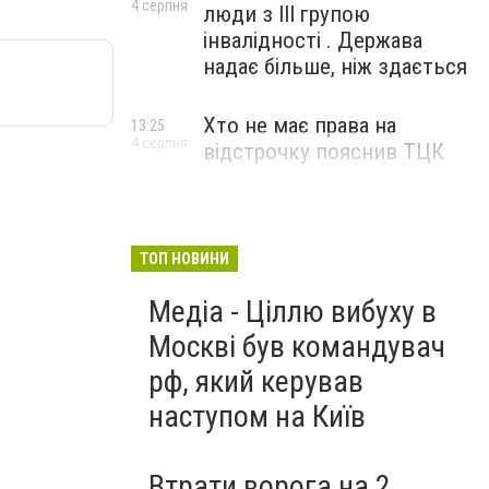
4 серпня
люди з III групою
інвалідності . Держава
надає більше, ніж здається
Хто не має права на
13:25
4 серпня
відстрочку пояснив ТЦК
ТОП НОВИНИ
Медіа - Ціллю вибуху в
Москві був командувач
рф, який керував
наступом на Київ
Втрати ворога на 2