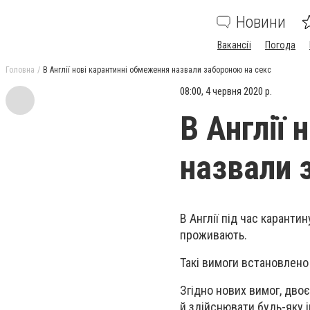
Новини
Вакансії
Погода
Головна
В Англії нові карантинні обмеження назвали забороною на секс
08:00, 4 червня 2020 р.
В Англії
назвали 
В Англії під час каранти
проживають.
Такі вимоги встановлено 
З
гідно нових вимог, дво
й здійснювати будь-яку 