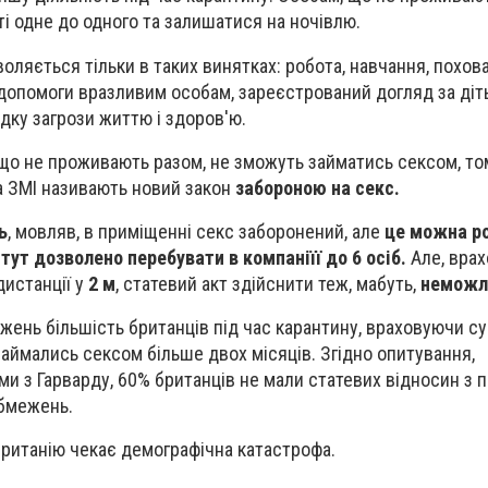
ті одне до одного та залишатися на ночівлю.
оляється тільки в таких винятках: робота, навчання, похов
допомоги вразливим особам, зареєстрований догляд за діт
адку загрози життю і здоров'ю.
 що не проживають разом, не зможуть займатись сексом, то
а ЗМІ називають новий закон
забороною на секс.
ь
, мовляв, в приміщенні секс заборонений, але
це можна р
тут дозволено перебувати в компаніїї до 6 осіб.
Але, вра
дистанції у
2 м
, статевий акт здійснити теж, мабуть,
неможл
жень більшість британців під час карантину, враховуючи су
 займались сексом більше двох місяців. Згідно опитування,
ми з Гарварду,
60% британців не мали статевих відносин з 
обмежень.
Британію чекає демографічна катастрофа.