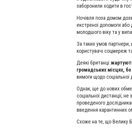
заборонили ходити в гос
Ночівля поза домом дозв
екстреної допомоги або 
молодшого віку та у вип
За таких умов партнери,
користувачі соцмереж т
Деякі британці
жартуют
громадських місцях, бо 
вимоги щодо соціальної 
Однак, ще до нових обме
соціальної дистанції, не
проведеного
дослідника
введення карантинних 
Схоже на те, що Велику 