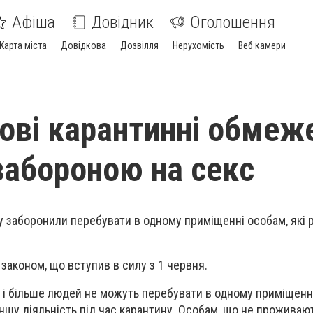
Афіша
Довідник
Оголошення
Карта міста
Довідкова
Дозвілля
Нерухомість
Веб камери
 нові карантинні обмеж
забороною на секс
ну заборонили перебувати в одному приміщенні особам, які 
законом, що вступив в силу з 1 червня.
є і більше людей не можуть перебувати в одному приміщенн
іншу діяльність під час карантину. Особам, що не проживаю