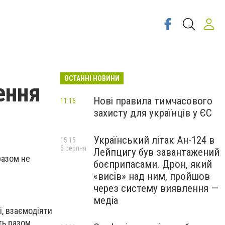
ОСТАННІ НОВИНИ
ення
Нові правила тимчасового
11:16
захисту для українців у ЄС
Український літак Ан-124 в
15:15
6 серпня
Лейпцигу був завантажений
разом не
боєприпасами. Дрон, який
«висів» над ним, пройшов
через систему виявлення —
медіа
і, взаємодіяти
ть разом,