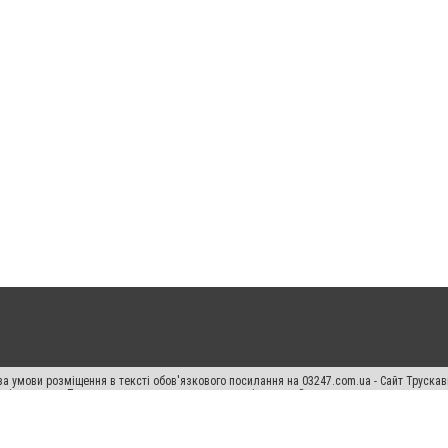
а умови розміщення в тексті обов'язкового посилання на 03247.com.ua - Сайт Труска
кості джерела. Порушення виняткових прав переслідується Законом.
ський спецпроєкт", "Політичні новини", "Пресреліз", "PR", "Офіційно", "Політична рек