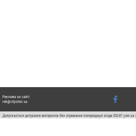
Реклама на сайті:
rek@citysites.ua
Допускається цитування матеріалів без отримання попередньої згоди 03247.com.ua з
систем гіперпосилання на цитовані статті не нижче другого абзацу в тексті або в я
Матеріали з плашками "Новини компаній", "Промо", "Партнерський матеріал", "Партнер