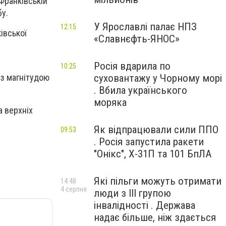
-Франківській
бу.
У Ярославлі палає НПЗ
12:15
івської
«Славнєфть-ЯНОС»
Росія вдарила по
10:25
суховантажу у Чорному морі
з магнітудою
. Вбила українського
моряка
 верхніх
Як відпрацювали сили ППО
09:53
. Росія запустила ракети
"Онікс", Х-31П та 101 БпЛА
Які пільги можуть отримати
14:48
4 серпня
люди з III групою
інвалідності . Держава
надає більше, ніж здається