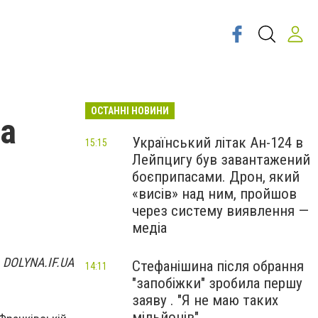
ОСТАННІ НОВИНИ
за
Український літак Ан-124 в
15:15
Лейпцигу був завантажений
боєприпасами. Дрон, який
«висів» над ним, пройшов
через систему виявлення —
медіа
 DOLYNA.IF.UA
Стефанішина після обрання
14:11
"запобіжки" зробила першу
заяву . "Я не маю таких
мільйонів"