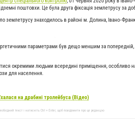
центр спеціального контролю
,
01 червня 2020 року в Івано
ідземні поштовхи. Це була друга фіксація землетрусу за до
ло землетрусу знаходилось в районі м. Долина, Івано-Франк
ергетичними параметрами був дещо меншим за попередній, 
тися окремими людьми всередині приміщення, особливо на
рози для населення.
халася на драбині тролейбуса (Відео)
бхідний текст і натисніть Ctrl + Enter, щоб повідомити про це редакцію