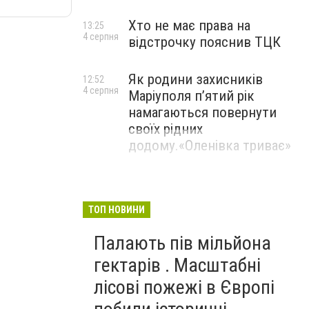
Хто не має права на
13:25
4 серпня
відстрочку пояснив ТЦК
Як родини захисників
12:52
4 серпня
Маріуполя пʼятий рік
намагаються повернути
своїх рідних
додому.«Оленівка триває»
ТОП НОВИНИ
Палають пів мільйона
гектарів . Масштабні
лісові пожежі в Європі