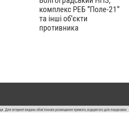
Волгоградський НПЗ,
комплекс РЕБ "Поле-21"
та інші об'єкти
противника
вця. Для інтернет-видань обов'язкове розміщення прямого, відкритого для пошукових
лама" публікуються на правах реклами.