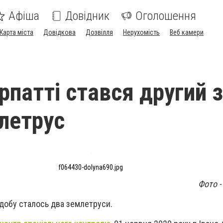
Афіша
Довідник
Оголошення
Карта міста
Довідкова
Дозвілля
Нерухомість
Веб камери
рпатті стався другий 
летрус
f064430-dolyna690.jpg
Фото -
 добу сталось два землетруси.