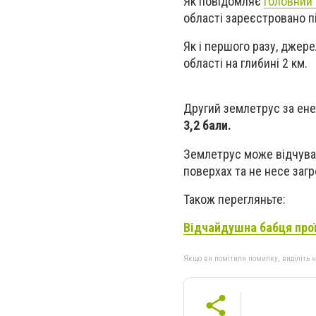
Як повідомляє
Г
оловний 
області зареєстровано п
Як і першого разу, джере
області на глибині 2 км.
Другий землетрус за ен
3,2 бали.
Землетрус може відчува
поверхах та не несе заг
Також перегляньте:
Відчайдушна бабця прої
Якщо ви помітили помилку, виділіть нео