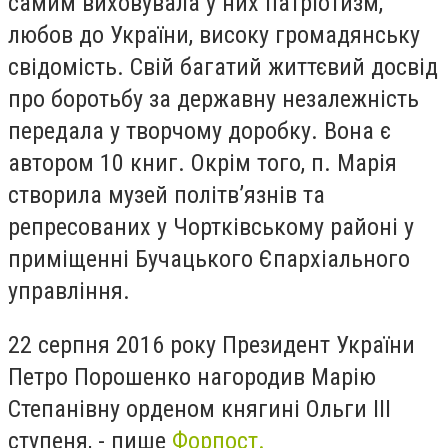
самим виховувала у них патріотизм,
любов до України, високу громадянську
свідомість. Свій багатий життєвий досвід
про боротьбу за державну незалежність
передала у творчому доробку. Вона є
автором 10 книг. Окрім того, п. Марія
створила музей політв’язнів та
репресованих у Чортківському районі у
приміщенні Бучацького Єпархіального
управління.
22 серпня 2016 року Президент України
Петро Порошенко нагородив Марію
Степанівну орденом княгині Ольги ІІІ
ступеня, - пише
Форпост.