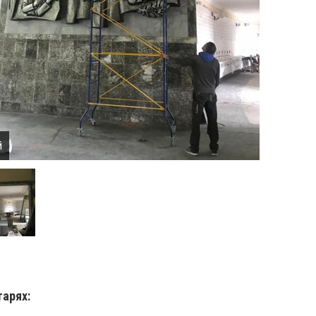
й
тарях: