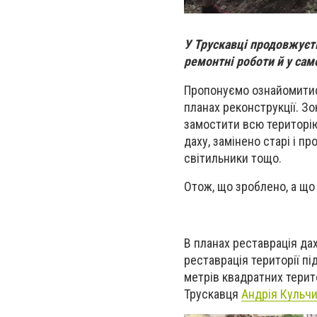
У Трускавці продовжуєт
ремонтні роботи й у са
Пропонуємо ознайомитись
планах реконструкції. З
замостити всю територію
даху, з
амінено старі і пр
світильники тощо.
Отож, що зроблено, а що 
В планах реставрація дах
реставрація території пі
метрів квадратних терито
Трускавця
Андрія Кульчи