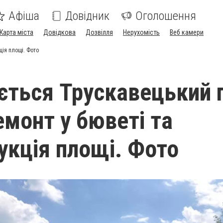
Афіша
Довідник
Оголошення
Карта міста
Довідкова
Дозвілля
Нерухомість
Веб камери
ція площі. Фото
ється Трускавецький 
емонт у бюветі та
укція площі. Фото