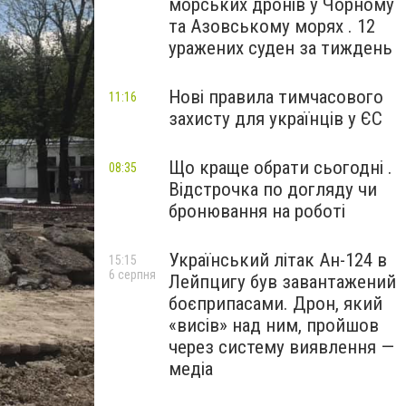
морських дронів у Чорному
та Азовському морях . 12
уражених суден за тиждень
Нові правила тимчасового
11:16
захисту для українців у ЄС
Що краще обрати сьогодні .
08:35
Відстрочка по догляду чи
бронювання на роботі
Український літак Ан-124 в
15:15
6 серпня
Лейпцигу був завантажений
боєприпасами. Дрон, який
«висів» над ним, пройшов
через систему виявлення —
медіа