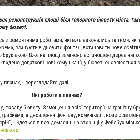
ься реконструкція площі біля головного бювету міста, та
мому бюветі.
 з ремонтними роботами, які вже виконались та тими, які 
окрема, планують відновити фонтан, встановити нове освітл
 бруківкою. Вже на площі з
амінено всі зношені дерев’яні к
окладено додаткові нові комунікації, у бюветі оновлюється с
у планах, - переглядайте далі.
Які роботи в планах?
у, фасаду бювету. Замощення всієї території на гранітну бру
д грибками, відновлення фонтану, комунікації, нове освітлен
рій", - йдеться в повідомленні на сторінці у Фейсбук міськ
нського.