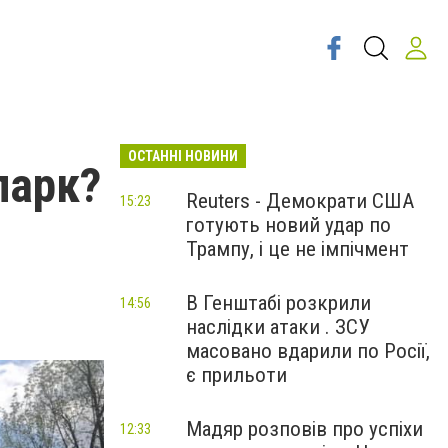
ОСТАННІ НОВИНИ
парк?
Reuters - Демократи США
15:23
готують новий удар по
Трампу, і це не імпічмент
В Генштабі розкрили
14:56
наслідки атаки . ЗСУ
масовано вдарили по Росії,
є прильоти
Мадяр розповів про успіхи
12:33