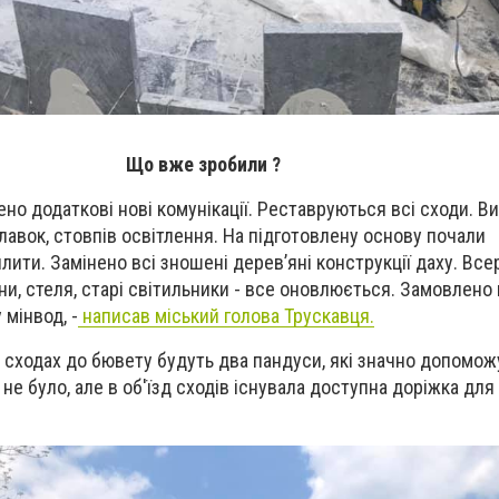
Що вже зробили ?
ено додаткові нові комунікації. Реставруються всі сходи. В
лавок, стовпів освітлення. На підготовлену основу почали
лити. Замінено всі зношені дерев’яні конструкції даху. Все
ни, стеля, старі світильники - все оновлюється. Замовлено
мінвод, -
написав міський голова Трускавця.
 сходах до бювету будуть два пандуси, які значно допомо
 не було, але
в об'їзд сходів
існувала доступна доріжка для 