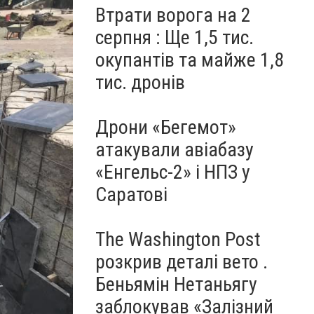
Втрати ворога на 2
серпня : Ще 1,5 тис.
окупантів та майже 1,8
тис. дронів
Дрони «Бегемот»
атакували авіабазу
«Енгельс-2» і НПЗ у
Саратові
The Washington Post
розкрив деталі вето .
Беньямін Нетаньягу
заблокував «Залізний