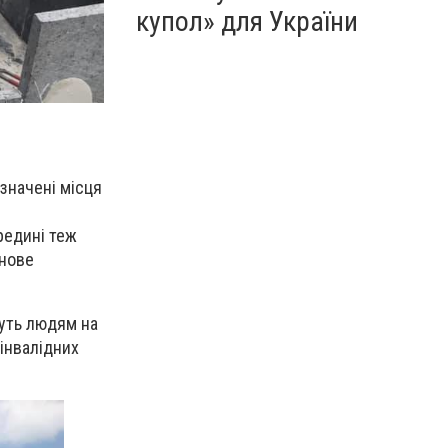
купол» для України
изначені місця
редині теж
 нове
жуть людям на
інвалідних