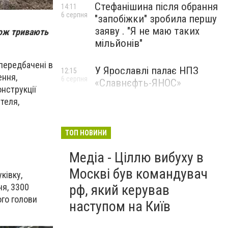
Стефанішина після обрання
14:11
6 серпня
"запобіжки" зробила першу
заяву . "Я не маю таких
кож тривають
мільйонів"
передбачені в
У Ярославлі палає НПЗ
12:15
ення,
6 серпня
«Славнєфть-ЯНОС»
онструкції
теля,
ТОП НОВИНИ
Медіа - Ціллю вибуху в
Москві був командувач
ківку,
рф, який керував
ня, 3300
ого голови
наступом на Київ