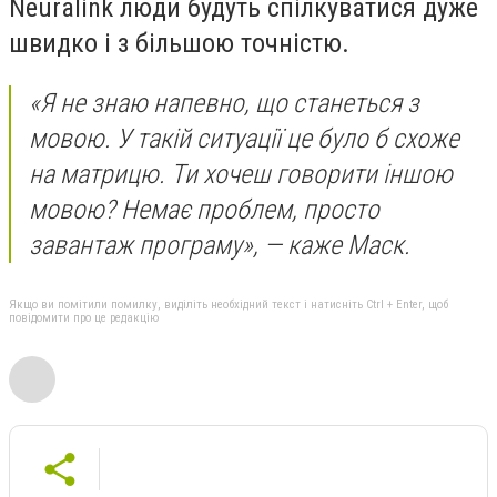
Neuralink люди будуть спілкуватися дуже
швидко і з більшою точністю.
«Я не знаю напевно, що станеться з
мовою. У такій ситуації це було б схоже
на матрицю. Ти хочеш говорити іншою
мовою? Немає проблем, просто
завантаж програму», — каже Маск.
Якщо ви помітили помилку, виділіть необхідний текст і натисніть Ctrl + Enter, щоб
повідомити про це редакцію