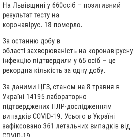
На Львівщині у
660
осіб
– позитивний
результат тесту на
коронавірус.
18
померло.
За останню добу в
області
захворюваність на коронавірусну
інфекцію підтвердили у
65 осіб – це
рекордна кількість за одну добу.
За даними ЦГЗ, станом на 8 травня
в
Україні 14195 лабораторно
підтверджених
ПЛР-дослідженням
випадків COVID-19. Усього в Україні
зафіксовано
361
летальних випадків від
COVID-19.