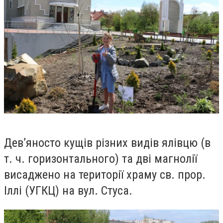
Д
ев’яносто кущів різних видів ялівцю (в
т. ч. горизонтального) та дві магнолії
висаджено на території храму св. прор.
Іллі (УГКЦ) на вул. Стуса.