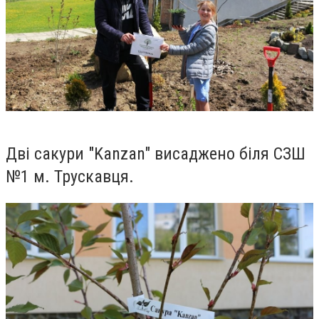
Дві сакури "Kanzan" висаджено біля СЗШ
№1 м. Трускавця.