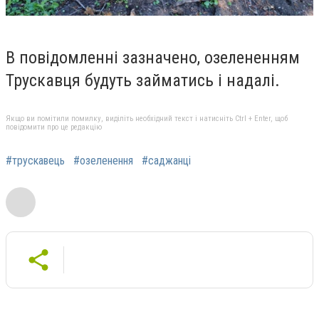
В повідомленні зазначено, озелененням
Трускавця будуть займатись і надалі.
Якщо ви помітили помилку, виділіть необхідний текст і натисніть Ctrl + Enter, щоб
повідомити про це редакцію
#трускавець
#озеленення
#саджанці