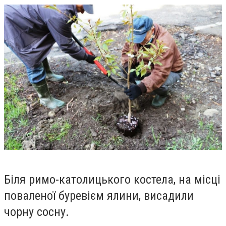
Біля римо-католицького костела, на місці
поваленої буревієм ялини, висадили
чорну сосну.