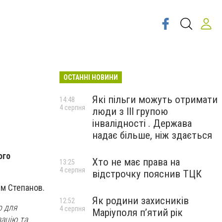
ОСТАННІ НОВИНИ
Які пільги можуть отримати
14:48
4 серпня
люди з III групою
інвалідності . Держава
надає більше, ніж здається
ого
Хто не має права на
13:25
4 серпня
відстрочку пояснив ТЦК
им Степанов.
Як родини захисників
12:52
о для
4 серпня
Маріуполя пʼятий рік
зацію та