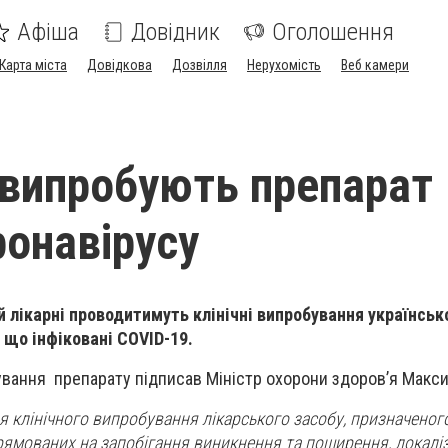
Афіша
Довідник
Оголошення
Карта міста
Довідкова
Дозвілля
Нерухомість
Веб камери
 випробують препарат
ронавірусу
й лікарні проводитимуть клінічні випробування українськ
, що інфіковані COVID-19.
бування препарату підписав
Міністр охорони здоров’я Макс
 клінічного випробування лікарського засобу, призначеног
прямованих на запобігання виникнення та поширення, локалі