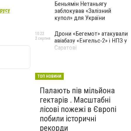
Беньямін Нетаньягу
ірусу
заблокував «Залізний
купол» для України
Дрони «Бегемот» атакували
10:22
2 серпня
авіабазу «Енгельс-2» і НПЗ у
Саратові
ТОП НОВИНИ
Палають пів мільйона
гектарів . Масштабні
лісові пожежі в Європі
побили історичні
рекорди