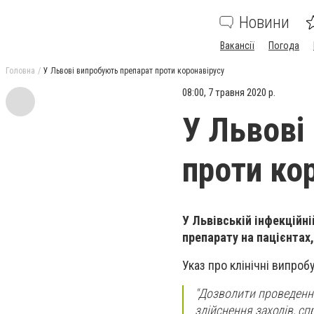
Новини
Вакансії
Погода
Головна
У Львові випробують препарат проти коронавірусу
08:00, 7 травня 2020 р.
У Львові
проти ко
У Львівській інфекційні
препарату на пацієнтах
Указ про клінічні випро
"Дозволити проведення
здійснення заходів, с