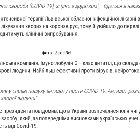
ої хвороби (COVID-19), згідно з додатком", - йдеться в наказ
 інтенсивної терапії Львівської обласної інфекційної лікарні
лікування хворих на коронавірус, тому й увійшло до
перелі
водитимуть клінічні випробування.
фото - Zaxid.Net
їнська компанія. Імуноглобулін G – клас антитіл, що склад
крові людини. Найбільш ефективні проти вірусів, нейротокси
ив у справі пошуку антидоту проти COVID-19. Антидот розпіз
і хворої людини".
іс президента повідомив, що в Україні розпочалися клінічн
о засобу, який, за попередніми висновками українських уче
ть від Covid-19.