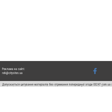
Реклама на сайті:
rek@citysites.ua
Допускається цитування матеріалів без отримання попередньої згоди 03247.com.ua з
систем гіперпосилання на цитовані статті не нижче другого абзацу в тексті або в я
Матеріали з плашками "Новини компаній", "Промо", "Партнерський матеріал", "Партнер
Реклама на сайті
Ф