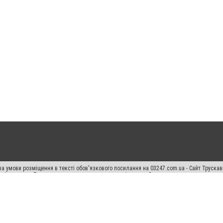
а умови розміщення в тексті обов'язкового посилання на 03247.com.ua - Сайт Труска
кості джерела. Порушення виняткових прав переслідується Законом.
ський спецпроєкт", "Політичні новини", "Пресреліз", "PR", "Офіційно", "Політична рек
раншиза "CitySites"
Правила класифайд
Редакційна політика
Політика конфіденційн