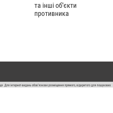
та інші об'єкти
противника
вця. Для інтернет-видань обов'язкове розміщення прямого, відкритого для пошукових
лама" публікуються на правах реклами.
ості
Правила сайту