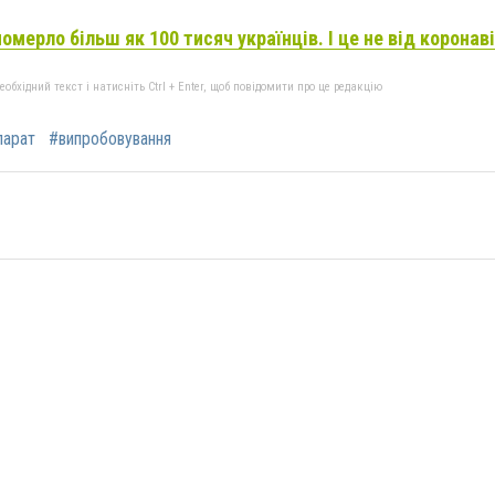
померло більш як 100 тисяч українців. І це не від коронав
бхідний текст і натисніть Ctrl + Enter, щоб повідомити про це редакцію
парат
#випробовування