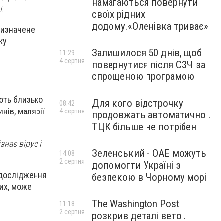
намагаються повернути
і.
своїх рідних
додому.«Оленівка триває»
 визначене
ку
Залишилося 50 днів, щоб
11:29
4 серпня
повернутися після СЗЧ за
спрощеною програмою
ають близько
Для кого відстрочку
08:42
нів, малярії
4 серпня
продовжать автоматично .
ТЦК більше не потрібен
нає вірус і
Зеленський - ОАЕ можуть
14:08
2 серпня
допомогти Україні з
і дослідження
безпекою в Чорному морі
них, може
The Washington Post
11:18
2 серпня
розкрив деталі вето .