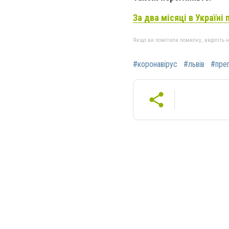
За два місяці в Україні 
Якщо ви помітили помилку, виділіть нео
#коронавірус
#львів
#пре