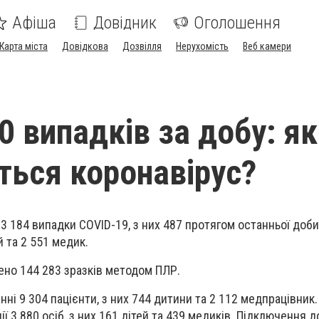
Афіша
Довідник
Оголошення
Карта міста
Довідкова
Дозвілля
Нерухомість
Веб камери
0 випадків за добу: як
ься коронавірус?
13 184 випадки COVID-19, з них 487 протягом останньої доб
 та 2 551 медик.
жено 144 283 зразків методом ПЛР.
ні 9 304 пацієнти, з них 744 дитини та 2 112 медпрацівник.
ії 3 880 осіб, з них 161 дітей та 439 медиків. Підключення д