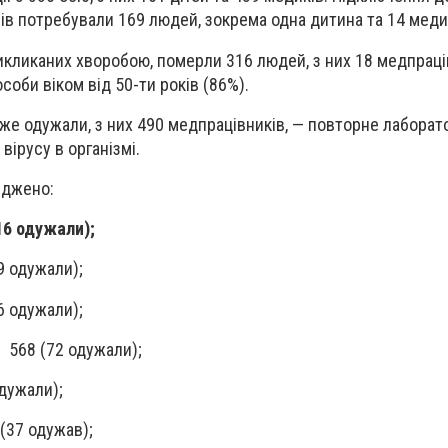
нів потребували 169 людей, зокрема одна дитина та 14 меди
икликаних хворобою, померли 316 людей, з них 18 медпраці
оби віком від 50-ти років (86%).
вже одужали, з них 490 медпрацівників, — повторне лаборат
ірусу в організмі.
рджено:
16 одужали);
9 одужали);
6 одужали);
 568 (72 одужали);
одужали);
(37 одужав);