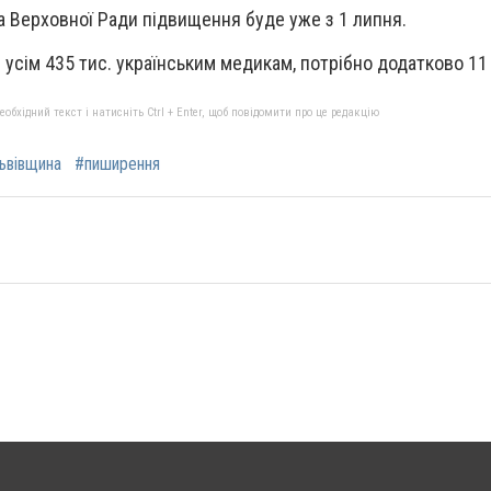
та Верховної Ради підвищення буде уже з 1 липня.
усім 435 тис. українським медикам, потрібно додатково 11
бхідний текст і натисніть Ctrl + Enter, щоб повідомити про це редакцію
ьвівщина
#пиширення