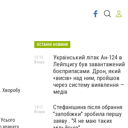
ОСТАННІ НОВИНИ
Український літак Ан-124 в
15:15
Вчора
Лейпцигу був завантажений
боєприпасами. Дрон, який
«висів» над ним, пройшов
через систему виявлення —
и. Хворобу
медіа
Стефанішина після обрання
14:11
Вчора
"запобіжки" зробила першу
 Усього
заяву . "Я не маю таких
о апарату
мільйонів"