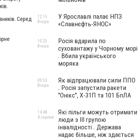
ків.
У Ярославлі палає НПЗ
12:15
вників. Серед
Вчора
«Славнєфть-ЯНОС»
орне
Росія вдарила по
10:25
Вчора
суховантажу у Чорному морі
. Вбила українського
моряка
Як відпрацювали сили ППО
09:53
Вчора
. Росія запустила ракети
"Онікс", Х-31П та 101 БпЛА
Які пільги можуть отримати
14:48
4 серпня
люди з III групою
інвалідності . Держава
надає більше, ніж здається