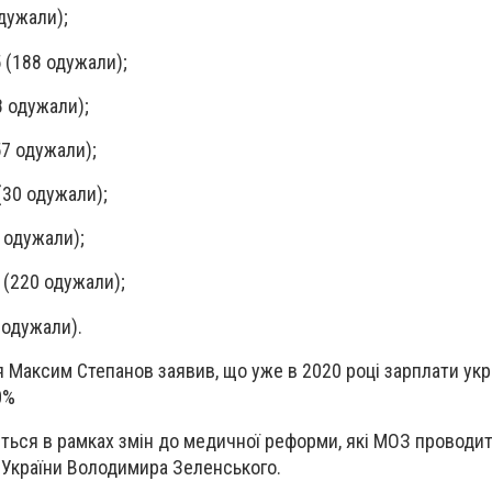
дужали);
 (188 одужали);
8 одужали);
57 одужали);
(30 одужали);
 одужали);
 (220 одужали);
 одужали).
я Максим Степанов заявив, що уже в 2020 році зарплати ук
0%
ься в рамках змін до медичної реформи, які МОЗ проводи
України Володимира Зеленського.