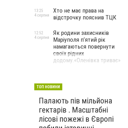
Хто не має права на
13:25
4 серпня
відстрочку пояснив ТЦК
Як родини захисників
12:52
4 серпня
Маріуполя пʼятий рік
намагаються повернути
своїх рідних
додому.«Оленівка триває»
ТОП НОВИНИ
Палають пів мільйона
гектарів . Масштабні
лісові пожежі в Європі