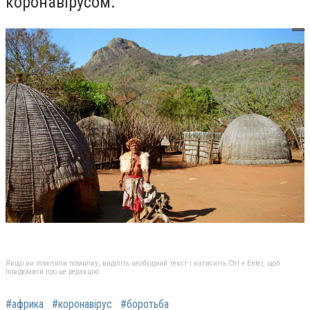
коронавірусом.
Якщо ви помітили помилку, виділіть необхідний текст і натисніть Ctrl + Enter, щоб
повідомити про це редакцію
#африка
#коронавірус
#боротьба