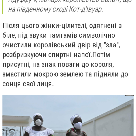
на південному сході
Кот-д'Івуар.
Після цього
жінки-цілителі, одягнені в
біле, під звуки тамтамів символічно
очистили королівський двір від "зла",
розбризкуючи спиртні напої.
Потім
присутні, на знак поваги до короля,
змастили мокрою землею
та підняли до
сонця свої лиця.