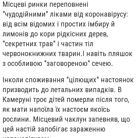
Місцеві ринки переповнені
"чудодійними" ліками від коронавірусу:
від всім відомих і простих імбиру й
лимонів до кори рідкісних дерев,
"секретних трав" і частин тіл
червонокнижних тварин.
І навіть пляшок
з особливою "заговореною" сечею.
Інколи споживання "цілющих" настоянок
призводить до летальних випадків. В
Камеруні
троє дітей померли після того,
як мати напоїла їх настоєм якоїсь
рослини. Місцевий чаклун запевняв, що
цей настій запобігає зараженню