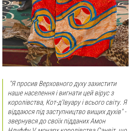
"Я просив Верховного духу захистити
наше населення і вигнати цей вірус з
королівства, Кот-д'Івуару і всього світу. Я
віддаюся під заступництво вищих духів" -
звернувся до своїх підданих
Амон
Ндуффу V, монарх королівства Санвіт, що