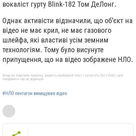
вокаліст гурту Blink-182 Том ДеЛонг.
Однак активісти відзначили, що об'єкт на
відео не має крил, не має газового
шлейфа, які властиві усім земним
технологіям. Тому було висунуте
припущення, що на відео зображене НЛО.
Якщо ви помітили помилку, виділіть необхідний текст і натисніть Ctrl + Enter, щоб
повідомити про це редакцію
#НЛО пентагон винищувачі відео