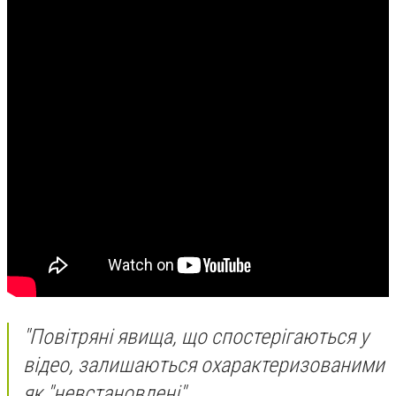
"Повітряні явища, що спостерігаються у
відео, залишаються охарактеризованими
як "невстановлені".