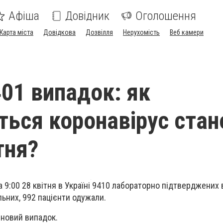
Афіша
Довідник
Оголошення
Карта міста
Довідкова
Дозвілля
Нерухомість
Веб камери
401 випадок: як
ься коронавірус ста
тня?
а 9:00 28 квітня в Україні 9410 лабораторно підтверджених 
льних, 992 пацієнти одужали.
 новий випадок.