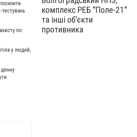
Волгоградський НПЗ,
 посилити
комплекс РЕБ "Поле-21"
Р-тестувань
та інші об'єкти
противника
захисту по
тіла у людей,
4-денну
ути