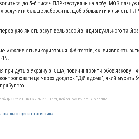
роводиться до 5-6 тисяч ПЛР-тестувань на добу. МОЗ планує
та залучити більше лаборантів, щоб збільшити кількість ПЛ
еревіряє якість закупівель засобів індивідуального та біо
е можливість використання ІФА-тестів, які виявляють анти
-19.
тня приїдуть в Україну зі США, повинні пройти обов’язкову 1
контролювати це через додаток "Дій вдома", який мусить б
прибулого.
бхідний текст і натисніть Ctrl + Enter, щоб повідомити про це редакцію
аїна львівщина статистика