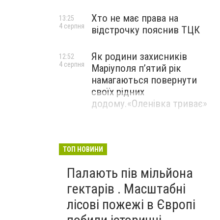
Хто не має права на
13:25
4 серпня
відстрочку пояснив ТЦК
Як родини захисників
12:52
4 серпня
Маріуполя пʼятий рік
намагаються повернути
своїх рідних
додому.«Оленівка триває»
ТОП НОВИНИ
Палають пів мільйона
гектарів . Масштабні
лісові пожежі в Європі