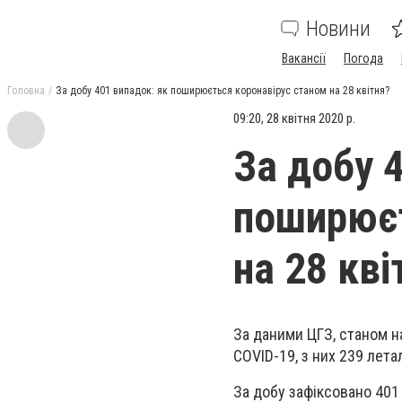
Новини
Вакансії
Погода
Головна
За добу 401 випадок: як поширюється коронавірус станом на 28 квітня?
09:20, 28 квітня 2020 р.
За добу 
поширюєт
на 28 кві
За даними ЦГЗ, станом н
COVID-19, з них 239 лета
За добу зафіксовано 401