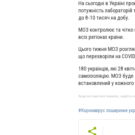
На сьогодні в Україні п
потужність лабораторій 
до 8-10 тисяч на добу.
МОЗ контролює та чітко п
всіх регіонах країни.
Цього тижня МОЗ розглян
що перехворіли на COVID
180 українців, які 28 кві
самоізоляцію. МОЗ буде 
встановлений у кожного 
Якщо ви помітили помилку, виділіть нео
#Коронавірус поширення укр