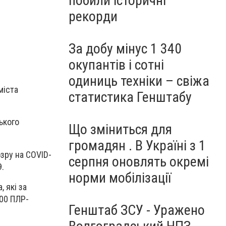
побили історичні
рекорди
За добу мінус 1 340
окупантів і сотні
одиниць техніки – свіжа
міста
статистика Генштабу
ького
Що зміниться для
громадян . В Україні з 1
зру на COVID-
серпня оновлять окремі
9.
норми мобілізації
 які за
600 ПЛР-
Генштаб ЗСУ - Уражено