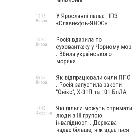
У Ярославлі палає НПЗ
12:15
Вчора
«Славнєфть-ЯНОС»
Росія вдарила по
10:25
Вчора
суховантажу у Чорному морі
. Вбила українського
моряка
Як відпрацювали сили ППО
09:53
Вчора
. Росія запустила ракети
"Онікс", Х-31П та 101 БпЛА
Які пільги можуть отримати
14:48
4 серпня
люди з III групою
інвалідності . Держава
надає більше, ніж здається