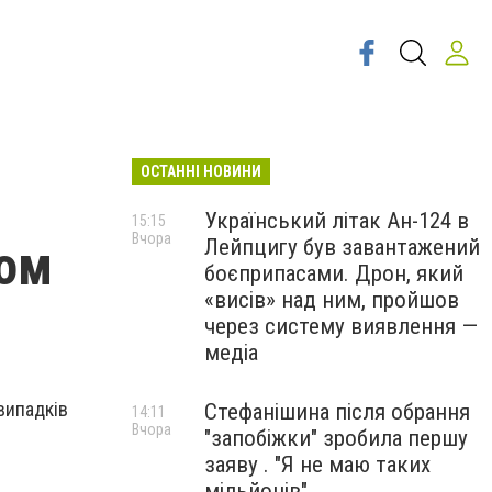
ОСТАННІ НОВИНИ
Український літак Ан-124 в
15:15
Вчора
Лейпцигу був завантажений
ном
боєприпасами. Дрон, який
«висів» над ним, пройшов
через систему виявлення —
медіа
випадків
Стефанішина після обрання
14:11
Вчора
"запобіжки" зробила першу
заяву . "Я не маю таких
мільйонів"